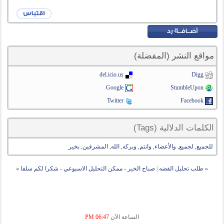
مواقع النشر (المفضلة)
del.icio.us
Digg
Google
StumbleUpon
Twitter
Facebook
الكلمات الدلالية (Tags)
للجميع
,
لجميع
,
والأعضاء
,
وانتم
,
وبركه
,
الله
,
المشرفين
,
بخير
«
طلب تحليل الفضه
|
صباح الخير - ممكن التحليل الاسبوعي - شكرا لكم سلفا
»
الساعة الآن
06:47 PM