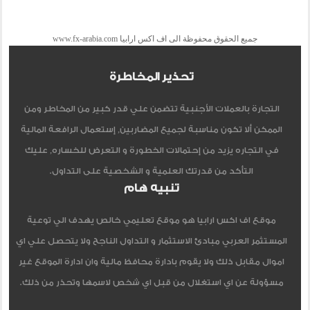
جميع الحقوق محفوظة الى اف اكس ارابيا www.fx-arabia.com
تحذير المخاطرة
التجارة بالعملات الأجنبية تتضمن علي قدر كبير من المخاطر ومن
الممكن ألا تكون مناسبة لجميع المضاربين, إستعمال الرافعة المالية
في التجاره يزيد من إحتمالات الخطورة و التعرض للخساره, عليك
التأكد من قدرتك العلمية و الشخصية على التداول.
تنبيه هام
موقع اف اكس ارابيا هو موقع تعليمي خالص يهدف الي توعية
المستثمر العربي مبادئ الاستثمار و التداول الناجح ولا يتحصل علي اي
اموال مقابل ذلك ولا يقوم بادارة محافظ مالية وان ادارة الموقع غير
مسؤولة عن اي استغلال من قبل اي شخص لاسمها وتحذر من ذلك.