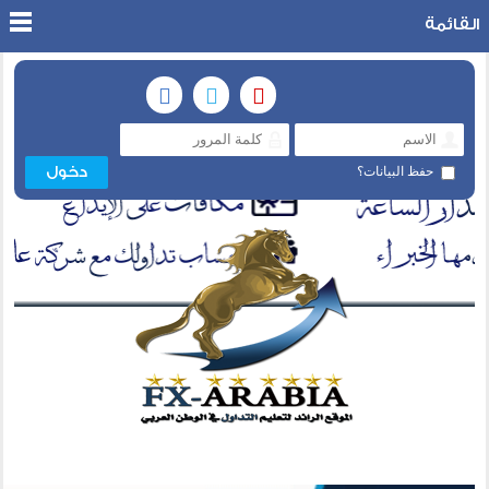
القائمة
حفظ البيانات؟