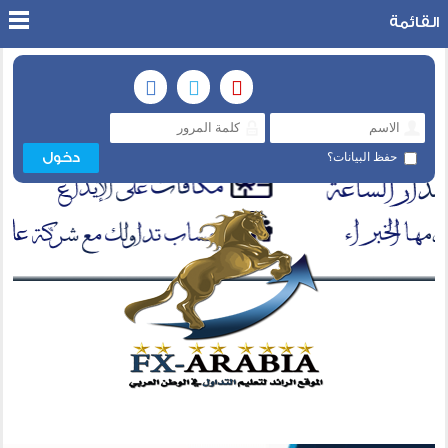
القائمة
حفظ البيانات؟