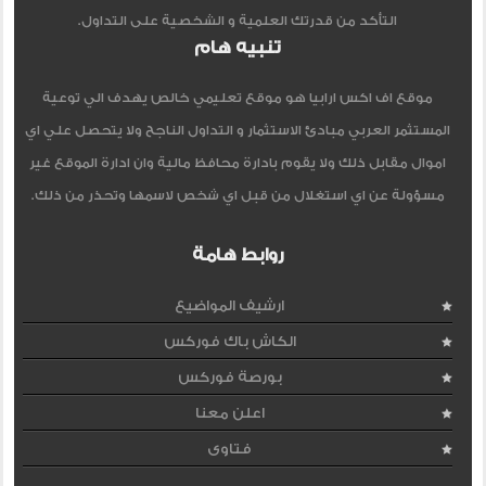
التأكد من قدرتك العلمية و الشخصية على التداول.
تنبيه هام
موقع اف اكس ارابيا هو موقع تعليمي خالص يهدف الي توعية
المستثمر العربي مبادئ الاستثمار و التداول الناجح ولا يتحصل علي اي
اموال مقابل ذلك ولا يقوم بادارة محافظ مالية وان ادارة الموقع غير
مسؤولة عن اي استغلال من قبل اي شخص لاسمها وتحذر من ذلك.
روابط هامة
ارشيف المواضيع
الكاش باك فوركس
بورصة فوركس
اعلن معنا
فتاوى