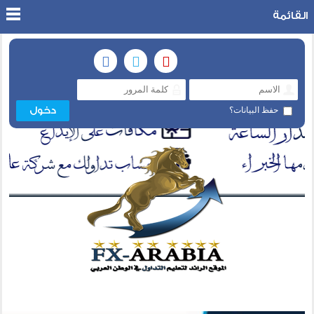
القائمة
حفظ البيانات؟