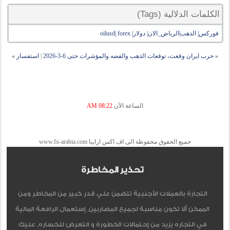
الكلمات الدلالية (Tags)
فوركس| الذهب|الرياض_الان| دولار| oilusd| forex
«
حرب ايران وقعت، توقعات الذهب والفضه والمؤشرات حتى 6-3-2026
|
استفسار
»
الساعة الآن
08:22 AM
جميع الحقوق محفوظة الى اف اكس ارابيا www.fx-arabia.com
تحذير المخاطرة
التجارة بالعملات الأجنبية تتضمن علي قدر كبير من المخاطر ومن
الممكن ألا تكون مناسبة لجميع المضاربين, إستعمال الرافعة المالية
في التجاره يزيد من إحتمالات الخطورة و التعرض للخساره, عليك