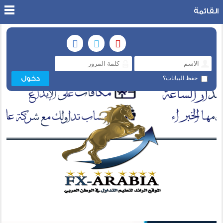
القائمة
حفظ البيانات؟