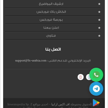
ارشيف المواضيع
الكاش باك فوركس
بورصة فوركس
اعلن معنا
فتاوى
اتصل بنا
البريد الإلكتروني للدعم الفنى :
support@fx-arabia.com
جميع الحقوق محفوظة
اف اكس ارابيا
– احدى مواقع Inwestopedia Sp. Z