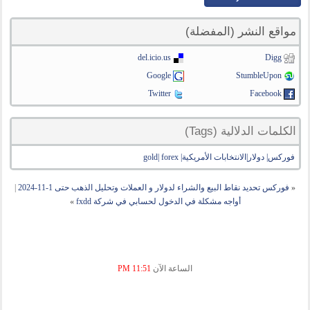
مواقع النشر (المفضلة)
del.icio.us
Digg
Google
StumbleUpon
Twitter
Facebook
الكلمات الدلالية (Tags)
فوركس| دولار|الانتخابات الأمريكية| gold| forex
«
فوركس تحديد نقاط البيع والشراء لدولار و العملات وتحليل الذهب حتى 1-11-2024
|
أواجه مشكلة في الدخول لحسابي في شركة fxdd
»
الساعة الآن
11:51 PM