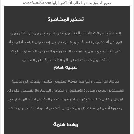
جميع الحقوق محفوظة الى اف اكس ارابيا www.fx-arabia.com
تحذير المخاطرة
التجارة بالعملات الأجنبية تتضمن علي قدر كبير من المخاطر ومن
الممكن ألا تكون مناسبة لجميع المضاربين, إستعمال الرافعة المالية
في التجاره يزيد من إحتمالات الخطورة و التعرض للخساره, عليك
التأكد من قدرتك العلمية و الشخصية على التداول.
تنبيه هام
موقع اف اكس ارابيا هو موقع تعليمي خالص يهدف الي توعية
المستثمر العربي مبادئ الاستثمار و التداول الناجح ولا يتحصل علي اي
اموال مقابل ذلك ولا يقوم بادارة محافظ مالية وان ادارة الموقع غير
مسؤولة عن اي استغلال من قبل اي شخص لاسمها وتحذر من ذلك.
روابط هامة