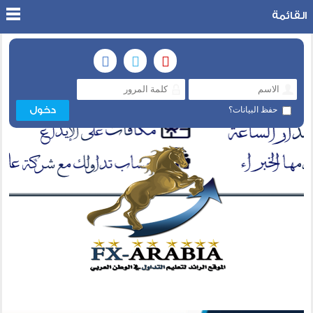
القائمة
حفظ البيانات؟