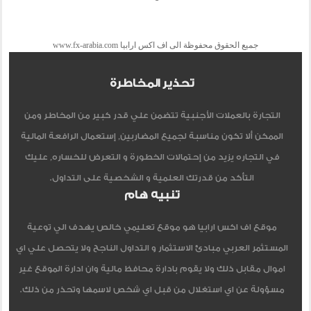
جميع الحقوق محفوظة الى اف اكس ارابيا www.fx-arabia.com
تحذير المخاطرة
التجارة بالعملات الأجنبية تتضمن علي قدر كبير من المخاطر ومن
الممكن ألا تكون مناسبة لجميع المضاربين, إستعمال الرافعة المالية
في التجاره يزيد من إحتمالات الخطورة و التعرض للخساره, عليك
التأكد من قدرتك العلمية و الشخصية على التداول.
تنبيه هام
موقع اف اكس ارابيا هو موقع تعليمي خالص يهدف الي توعية
المستثمر العربي مبادئ الاستثمار و التداول الناجح ولا يتحصل علي اي
اموال مقابل ذلك ولا يقوم بادارة محافظ مالية وان ادارة الموقع غير
مسؤولة عن اي استغلال من قبل اي شخص لاسمها وتحذر من ذلك.