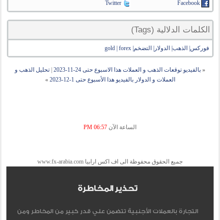
Twitter
Facebook
الكلمات الدلالية (Tags)
فوركس| الذهب| الدولار| التضخم| gold | forex
«
بالفيديو توقعات الذهب و العملات هذا الاسبوع حتى 24-11-2023
|
تحليل الذهب و
العملات و الدولار بالفيديو هذا الأسبوع حتى 1-12-2023
»
الساعة الآن
06:57 PM
جميع الحقوق محفوظة الى اف اكس ارابيا www.fx-arabia.com
تحذير المخاطرة
التجارة بالعملات الأجنبية تتضمن علي قدر كبير من المخاطر ومن