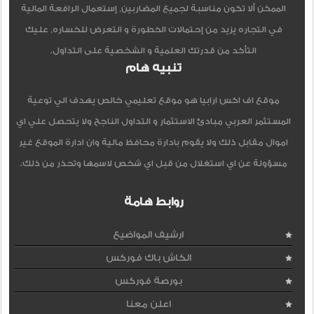
الممكن ألا تكون مناسبة لجميع المضاربين, إستعمال الرافعة المالية
في التجاره يزيد من إحتمالات الخطورة و التعرض للخساره, عليك
التأكد من قدرتك العلمية و الشخصية على التداول.
تنبيه هام
موقع اف اكس ارابيا هو موقع تعليمي خالص يهدف الي توعية
المستثمر العربي مبادئ الاستثمار و التداول الناجح ولا يتحصل علي اي
اموال مقابل ذلك ولا يقوم بادارة محافظ مالية وان ادارة الموقع غير
مسؤولة عن اي استغلال من قبل اي شخص لاسمها وتحذر من ذلك.
روابط هامة
ارشيف المواضيع
الكاش باك فوركس
بورصة فوركس
اعلن معنا