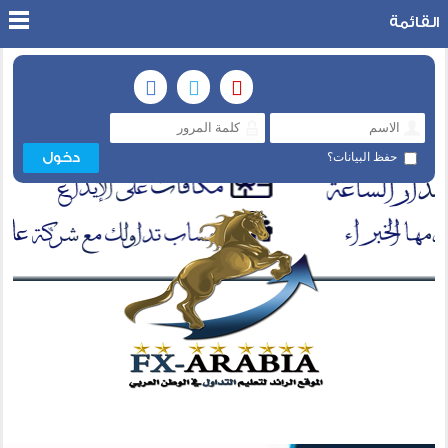
القائمة
حفظ البيانات؟