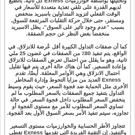
وتحليلها بواسطة خوارزميات Exness كل ثانية. بالطبع
لديهم القدرة على تلقي تغذية متعددة للأسعار في
الوقت الفعلي لتزويد المتداولين باسبريد منخفض
ومستقر، حتى خلال حركة التقلبات المرتفعة للسوق.
بسبب "عدم وجود تأثير على السوق"، يظل الاسبريد
منخفضاً بغض النظر عن حجم الصفقة.
كما أن صفقات التداول الكبيرة أقل عُرضة للانزلاق. في
الواقع، يتم تنفيذ 80٪ من الصفقات في غضون 25 ملي
ثانية، وهو ما يقلل من احتمال تعرض الصفقات للانزلاق
وإعادة التسعير. كما أن هناك حالة أخرى يتم فيها تقليل
احتمال الانزلاق وهي الأوامر المعلقة. أيضًا، تقدم
Exness العديد من مزايا التحوط وإدارة المخاطر
الأخرى مثل الحماية ضد فجوة السعر، حيث يقوم وسيط
التداول بتنفيذ جميع الصفقات بالسعر المطلوب ما لم
ينخفض السعر المطلوب داخل فجوة السعر. في حالة
تساوي السعر المطلوب للأمر مع مستوى الفجوة أو
تجاوزه، سيتم تنفيذ الأمر بسعر السوق الأول بعد الفجوة.
تتجاوز الأطر الحسابية والخوارزميات مستوى التسعير
والتنفيذ. إن التقنية الفريدة التي تقدمها Exness تغطي