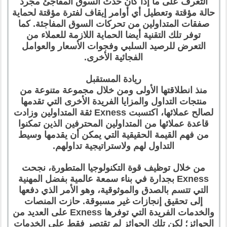
التعرف على ما إذا كان حدث السوق المفاجئ مجرد
حالة مؤقتة وتعطيل أي أوامر إيقاف لفترة مؤقتة لحماية
صفقات المتداولين من تحركات السوق المفاجئة. كما
توفر تلك التقنية أيضا الحماية اللازمة للعملاء من
التعرض للرصيد السلبي وفجوات الأسعار والعوامل
الفجائية الأخرى.
ريادة المستقبل
منذ انطلاقتها الأولى ومن خلال مجموعة متنوعة من
منتجات التداول والمزايا الفريدة الأخرى التي تقدمها
لصالح عملائها، اكتسبت Exness ثقة المتداولين وزادت
قاعدة عملائها من المتداولين المحترفين الذين تمكنوا
من فهم القيمة الحقيقية التي يمكن أن يقدمها وسيط
التداول لهم ولاستراتيجية تداولهم.
من خلال توظيف قوة التكنولوجيا المتطورة، نجحت
Exness بجدارة في بناء سمعة عالمية بفضل المهنية
التي تتسم بالصدق والموثوقية، وهو الأمر الذي دفعها
إلى تحقيق إنجازات غير مسبوقة. حازت المنصات
والخدمات الفريدة التي توفرها Exness على العديد من
الجوائز؛ لكن تلك الجوائز لم تقتصر فقط على الخدمات