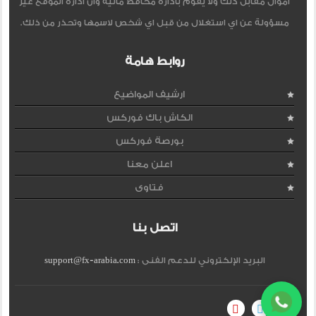
اموال مقابل ذلك ولا يقوم بادارة محافظ مالية وان ادارة الموقع غير
مسؤولة عن اي استغلال من قبل اي شخص لاسمها وتحذر من ذلك.
روابط هامة
ارشيف المواضيع
الكاش باك فوركس
بورصة فوركس
اعلن معنا
فتاوى
اتصل بنا
البريد الإلكتروني للدعم الفنى :
support@fx-arabia.com