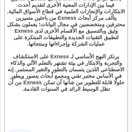
فيما بين الإدارات المعنية الأخرى لتقديم أحدث
الابتكارات والإنجازات العلمية في قطاع الأسواق المالية.
يتألف مركز أبحاث Exness من باحثين متميزين
محترفين ومتخصصين في مجال البيانات؛ يعملون بشكل
وثيق وبالتنسيق مع الأقسام الأخرى لدى Exness
لتطبيق التقنيات الجديدة والتطبيقات المبتكرة على
عمليات الشركة وإجراءاتها ومنتجاتها.
يرتكز النهج الأساسي لـ Exness على الاستكشاف
والتجربة والابتكار في بيئة تشتهر بالتعلم الآلي والذكاء
الاصطناعي اللذين يتسمان بالتطور والتغير المستمر. إنه
في الأساس مختبر تقني ومجمع أبحاث يتصور ويطور
حلولًا قابلة للتطوير من شأنها أن تمكن Exness من أن
تظل الوسيط الرائد في السنوات القادمة.