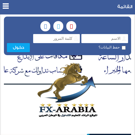
القائمة
حفظ البيانات؟