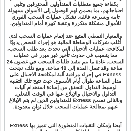
بكفاءة جميع متطلبات المتداولين المحترفين وتلبي
احتياجاتهم، بما يضمن لهم الوصول إلى الأسواق بسهولة
تامة وبسرعة فائقة. تشكل عمليات السحب الفوري
للأموال مشكلة متكررة وعقبة كبيرة أمام المتداولين.
والمعيار النمطي المتبع عند إتمام عمليات السحب لدى
أغلب شركات الوساطة المالية هو إجراء الفحص يدويًا
لمكافحة عمليات الاحتيال التي تحدث بعد طلب السحب،
مما يتسبب في حدوث تأخير غير مبرر في عمليات
السحب. عادة ما يتم تنفيذ طلبات السحب في غضون 24
ساعة وقد تصل المدة إلى 48 ساعة. ومع ذلك، نجحت
Exness في إجراء مراقبة آلية لمكافحة الاحتيال على
مدار الساعة طوال أيام الأسبوع. حيث تتيح تلك التقنية
لوسيط التداول التحقق من إساءة استخدام آليات
التداول والاحتيال والإبلاغ عنها في الوقت الفعلي.
وبالتالي تسمح Exness للمتداولين الذين لم يتم الإبلاغ
عنهم بمعالجة عمليات السحب خلال ثوانٍ معدودة.
أيضا بإمكان التقنيات المتطورة التي تتميز بها Exness