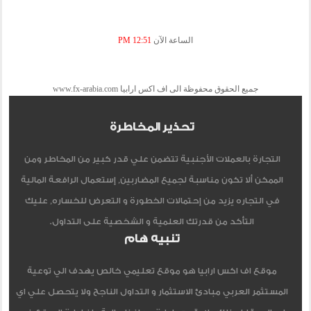
الساعة الآن
12:51 PM
جميع الحقوق محفوظة الى اف اكس ارابيا www.fx-arabia.com
تحذير المخاطرة
التجارة بالعملات الأجنبية تتضمن علي قدر كبير من المخاطر ومن
الممكن ألا تكون مناسبة لجميع المضاربين, إستعمال الرافعة المالية
في التجاره يزيد من إحتمالات الخطورة و التعرض للخساره, عليك
التأكد من قدرتك العلمية و الشخصية على التداول.
تنبيه هام
موقع اف اكس ارابيا هو موقع تعليمي خالص يهدف الي توعية
المستثمر العربي مبادئ الاستثمار و التداول الناجح ولا يتحصل علي اي