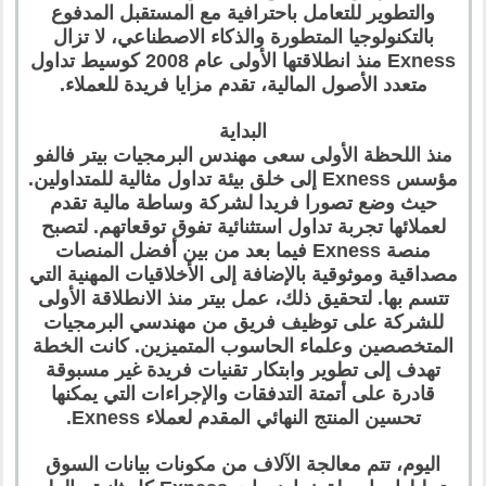
والتطوير للتعامل باحترافية مع المستقبل المدفوع
بالتكنولوجيا المتطورة والذكاء الاصطناعي، لا تزال
Exness منذ انطلاقتها الأولى عام 2008 كوسيط تداول
متعدد الأصول المالية، تقدم مزايا فريدة للعملاء.
البداية
منذ اللحظة الأولى سعى مهندس البرمجيات بيتر فالفو
مؤسس Exness إلى خلق بيئة تداول مثالية للمتداولين.
حيث وضع تصورا فريدا لشركة وساطة مالية تقدم
لعملائها تجربة تداول استثنائية تفوق توقعاتهم. لتصبح
منصة Exness فيما بعد من بين أفضل المنصات
مصداقية وموثوقية بالإضافة إلى الأخلاقيات المهنية التي
تتسم بها. لتحقيق ذلك، عمل بيتر منذ الانطلاقة الأولى
للشركة على توظيف فريق من مهندسي البرمجيات
المتخصصين وعلماء الحاسوب المتميزين. كانت الخطة
تهدف إلى تطوير وابتكار تقنيات فريدة غير مسبوقة
قادرة على أتمتة التدفقات والإجراءات التي يمكنها
تحسين المنتج النهائي المقدم لعملاء Exness.
اليوم، تتم معالجة الآلاف من مكونات بيانات السوق