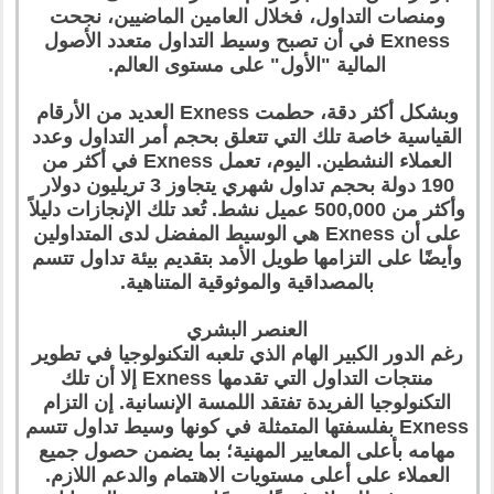
ومنصات التداول، فخلال العامين الماضيين، نجحت
Exness في أن تصبح وسيط التداول متعدد الأصول
المالية "الأول" على مستوى العالم.
وبشكل أكثر دقة، حطمت Exness العديد من الأرقام
القياسية خاصة تلك التي تتعلق بحجم أمر التداول وعدد
العملاء النشطين. اليوم، تعمل Exness في أكثر من
190 دولة بحجم تداول شهري يتجاوز 3 تريليون دولار
وأكثر من 500,000 عميل نشط. تُعد تلك الإنجازات دليلاً
على أن Exness هي الوسيط المفضل لدى المتداولين
وأيضًا على التزامها طويل الأمد بتقديم بيئة تداول تتسم
بالمصداقية والموثوقية المتناهية.
العنصر البشري
رغم الدور الكبير الهام الذي تلعبه التكنولوجيا في تطوير
منتجات التداول التي تقدمها Exness إلا أن تلك
التكنولوجيا الفريدة تفتقد اللمسة الإنسانية. إن التزام
Exness بفلسفتها المتمثلة في كونها وسيط تداول تتسم
مهامه بأعلى المعايير المهنية؛ بما يضمن حصول جميع
العملاء على أعلى مستويات الاهتمام والدعم اللازم.