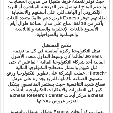
حيث توفر للعملاء فريقًا متميزًا من مديري الحسابات
والدعم المتاح للتواصل عبر الدردشة المباشرة أو البريد
الإلكتروني أو الهاتف للرد على أسئلتهم والاستجابة
لطلباتهم. توفر Exness فريق دعم عالميًا متعدد اللغات
بأكثر من 16 لغة، متاح على مدار الساعة طوال أيام
الأسبوع باللغات الإنجليزية والصينية والتايلاندية
والفيتنامية والسواحيلية.
ملامح المستقبل
تمثل التكنولوجيا ركيزة أساسية في كل ما تقدمه
Exness. لطالما كان وسيط التداول متعدد الأصول
المالية أحد شركاء التكنولوجيا المالية "الفاعلين"، حتى
قبل شيوع وانتشار مصطلح التكنولوجيا المالية
"fintech". عملت الشركة على تطوير التكنولوجيا ورفع
مستوى الصناعة بأكملها. للتربع بجدارة على عرش
قطاع شديد التنافسية -حيث يستثمر المنافسون بشكل
كبير في التطورات والابتكارات التكنولوجية- أنشأت
Exness مركز أبحاث Exness Research Center
لتعزيز عروض منتجاتها.
يعمل مركز أبحاث Exness بشكل مستقل بالتنسيق