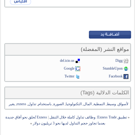
مواقع النشر (المفضلة)
del.icio.us
Digg
Google
StumbleUpon
Twitter
Facebook
الكلمات الدلالية (Tags)
لأسواق
,
وسيط
,
النمطية
,
المال
,
التكنولوجيا
,
الصورة
,
باستخدام
,
تداول
,
exness
,
يغير
«
تطبيق Exness Trade: وظائف تداول كاملة خلال التنقل
|
Exness تُحلق نحو آفاق جديدة
بعدما تجاوز حجم التداول لديها نحو 3 تريليون دولار
»