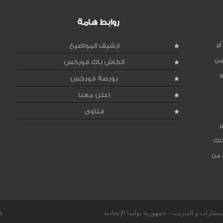
روابط هامة
لا
ارشيف المواضيع
من
الكاش باك فوركس
و
بورصة فوركس
اعلن معنا
فتاوى
ر
ذلك
 من
m