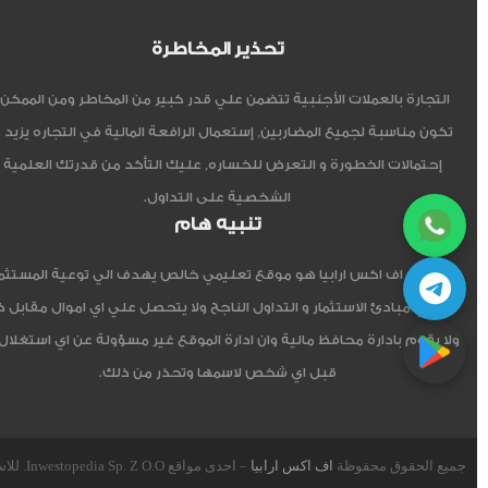
تحذير المخاطرة
التجارة بالعملات الأجنبية تتضمن علي قدر كبير من المخاطر ومن الممكن أ
تكون مناسبة لجميع المضاربين, إستعمال الرافعة المالية في التجاره يزيد 
إحتمالات الخطورة و التعرض للخساره, عليك التأكد من قدرتك العلمية 
الشخصية على التداول.
تنبيه هام
موقع اف اكس ارابيا هو موقع تعليمي خالص يهدف الي توعية المستثم
العربي مبادئ الاستثمار و التداول الناجح ولا يتحصل علي اي اموال مقابل 
ولا يقوم بادارة محافظ مالية وان ادارة الموقع غير مسؤولة عن اي استغلال
قبل اي شخص لاسمها وتحذر من ذلك.
جميع الحقوق محفوظة
اف اكس ارابيا
– احدى مواقع Inwestopedia Sp. Z O.O. للاستشارات و التدريب – جمهورية بولندا الإتحادية.