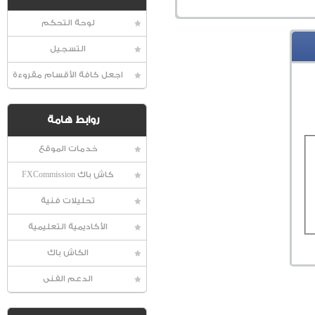
لوحة التحكم
التسجيل
اجعل كافة الأقسام مقروءة
روابط هامة
خدمات الموقع
كاش باك FXCommission
تحليلات فنية
الأكاديمية التعليمية
الكاش باك
الدعم الفنى