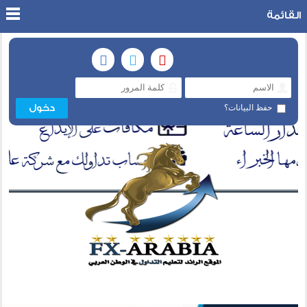
القائمة
حفظ البيانات؟