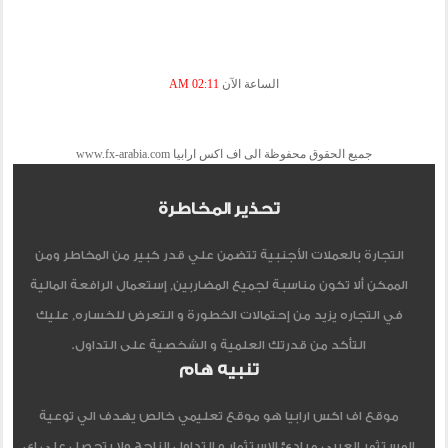
الساعة الآن
02:11 AM
جميع الحقوق محفوظة الى اف اكس ارابيا www.fx-arabia.com
تحذير المخاطرة
التجارة بالعملات الأجنبية تتضمن علي قدر كبير من المخاطر ومن
الممكن ألا تكون مناسبة لجميع المضاربين, إستعمال الرافعة المالية
في التجاره يزيد من إحتمالات الخطورة و التعرض للخساره, عليك
التأكد من قدرتك العلمية و الشخصية على التداول.
تنبيه هام
موقع اف اكس ارابيا هو موقع تعليمي خالص يهدف الي توعية
المستثمر العربي مبادئ الاستثمار و التداول الناجح ولا يتحصل علي اي