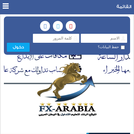
القائمة
حفظ البيانات؟