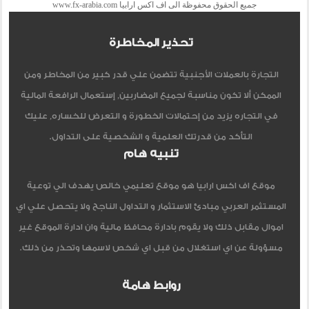
جميع الحقوق محفوظة الى اف اكس ارابيا www.fx-arabia.com
تحذير المخاطرة
التجارة بالعملات الأجنبية تتضمن علي قدر كبير من المخاطر ومن
الممكن ألا تكون مناسبة لجميع المضاربين, إستعمال الرافعة المالية
في التجاره يزيد من إحتمالات الخطورة و التعرض للخساره, عليك
التأكد من قدرتك العلمية و الشخصية على التداول.
تنبيه هام
موقع اف اكس ارابيا هو موقع تعليمي خالص يهدف الي توعية
المستثمر العربي مبادئ الاستثمار و التداول الناجح ولا يتحصل علي اي
اموال مقابل ذلك ولا يقوم بادارة محافظ مالية وان ادارة الموقع غير
مسؤولة عن اي استغلال من قبل اي شخص لاسمها وتحذر من ذلك.
روابط هامة