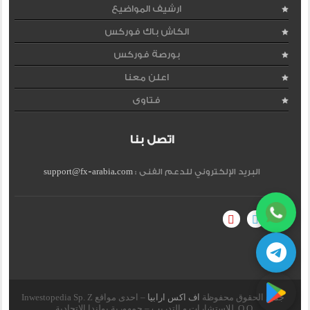
ارشيف المواضيع
الكاش باك فوركس
بورصة فوركس
اعلن معنا
فتاوى
اتصل بنا
البريد الإلكتروني للدعم الفنى :
support@fx-arabia.com
جميع الحقوق محفوظة
اف اكس ارابيا
– احدى مواقع Inwestopedia Sp. Z
O.O. للاستشارات و التدريب – جمهورية بولندا الإتحادية.