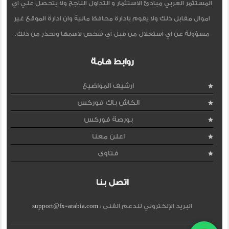
المستثمر العربي مبادئ الاستثمار و التداول الناجح ولا يتحصل علي اي
اموال مقابل ذلك ولا يقوم بادارة محافظ مالية وان ادارة الموقع غير
مسؤولة عن اي استغلال من قبل اي شخص لاسمها وتحذر من ذلك.
روابط هامة
ارشيف المواضيع
الكاش باك فوركس
بورصة فوركس
اعلن معنا
فتاوى
اتصل بنا
البريد الإلكتروني للدعم الفنى :
support@fx-arabia.com