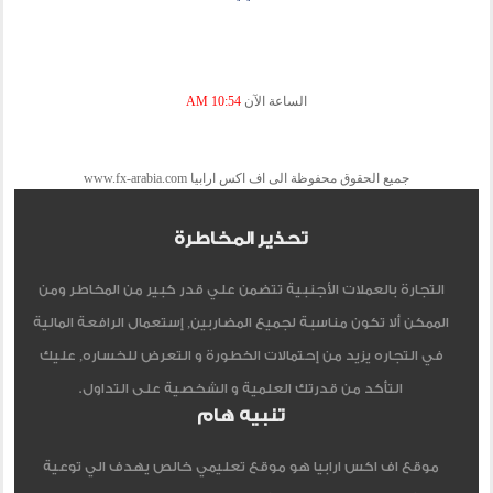
الساعة الآن
10:54 AM
جميع الحقوق محفوظة الى اف اكس ارابيا www.fx-arabia.com
تحذير المخاطرة
التجارة بالعملات الأجنبية تتضمن علي قدر كبير من المخاطر ومن
الممكن ألا تكون مناسبة لجميع المضاربين, إستعمال الرافعة المالية
في التجاره يزيد من إحتمالات الخطورة و التعرض للخساره, عليك
التأكد من قدرتك العلمية و الشخصية على التداول.
تنبيه هام
موقع اف اكس ارابيا هو موقع تعليمي خالص يهدف الي توعية