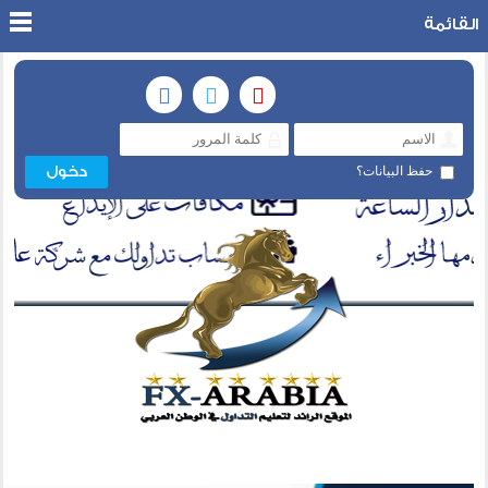
القائمة
حفظ البيانات؟