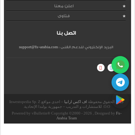
اعلن معنا
فتاوى
اتصل بنا
البريد الإلكتروني للدعم الفنى :
support@fx-arabia.com
جميع الحقوق محفوظة
اف اكس ارابيا
– احدى مواقع Inwestopedia Sp. Z
O.O. للاستشارات و التدريب – جمهورية بولندا الإتحادية.
Powered by vBulletin® Copyright ©2000 - 2026 , Designed by
Fx-
Arabia Team