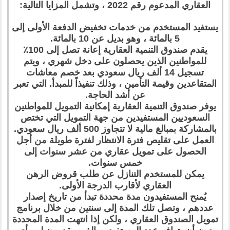
العقاري المدعوم رقم 2022 ، وتشمل المزايا التالية:
يستفيد المستخدم من خدمات تخفيض الدفعة الأولى إلى
5 بالمائة ، وهو بديل عن 10 بالمائة.
يقدم صندوق التنمية العقارية إعانة تصل إلى 100٪
للمواطنين الذين يحصلون على دخل شهري ، ويتم
تسجيل 14 ألف ريال سعودي بعد خصم معاشات
المتقاعدين وقيمة التأمين ، وذلك تنفيذاً للمبدأ. التي تعبر
عن أشد الحاجة.
يوفر صندوق التنمية العقارية إمكانية التمويل للمواطنين
السعوديين المستفيدين من جهة التمويل التي تختص
بالمشاركة بمبالغ مالية لا تتجاوز 500 ألف ريال سعودي.
العمل على تقليص فترة الانتظار لفترة طويلة من أجل
الحصول على تمويل عقاري من عشر سنوات إلى
خمس سنوات.
يمكن للمستخدم التنازل عن طلب قروض الرهن
العقاري لأقارب الدرجة الأولى.
يُمنح المستفيدون مدة محددة تبدأ من تاريخ إصدار
عددهم ، وتصل تلك المدة إلى سنتين من خلال برنامج
تمويل الصندوق العقاري ، ولكن إذا انتهت المدة المحددة