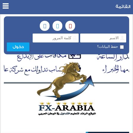
القائمة
حفظ البيانات؟