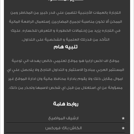
التجارة بالعملات الأجنبية تتضمن علي قدر كبير من المخاطر ومن
الممكن ألا تكون مناسبة لجميع المضاربين, إستعمال الرافعة المالية
في التجاره يزيد من إحتمالات الخطورة و التعرض للخساره, عليك
التأكد من قدرتك العلمية و الشخصية على التداول.
تنبيه هام
موقع اف اكس ارابيا هو موقع تعليمي خالص يهدف الي توعية
المستثمر العربي مبادئ الاستثمار و التداول الناجح ولا يتحصل علي اي
اموال مقابل ذلك ولا يقوم بادارة محافظ مالية وان ادارة الموقع غير
مسؤولة عن اي استغلال من قبل اي شخص لاسمها وتحذر من ذلك.
روابط هامة
ارشيف المواضيع
الكاش باك فوركس