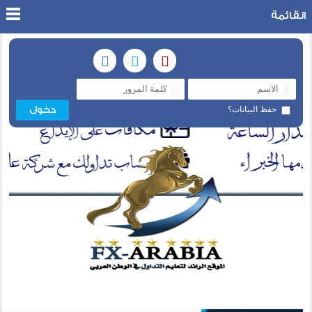
القائمة
حفظ البيانات؟