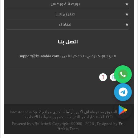
بورصة فوركس
اعلن معنا
فتاوى
اتصل بنا
البريد الإلكتروني للدعم الفنى :
support@fx-arabia.com
جميع الحقوق محفوظة
اف اكس ارابيا
– احدى مواقع Inwestopedia Sp. Z
O.O. للاستشارات و التدريب – جمهورية بولندا الإتحادية.
Powered by vBulletin® Copyright ©2000 - 2026 , Designed by
Fx-
Arabia Team