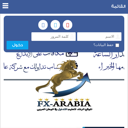
القائمة
حفظ البيانات؟