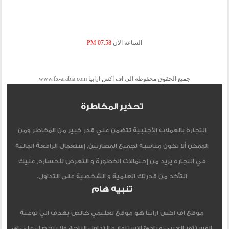
الساعة الآن
07:58 PM
جميع الحقوق محفوظة الى اف اكس ارابيا www.fx-arabia.com
تحذير المخاطرة
التجارة بالعملات الأجنبية تتضمن علي قدر كبير من المخاطر ومن
الممكن ألا تكون مناسبة لجميع المضاربين, إستعمال الرافعة المالية
في التجاره يزيد من إحتمالات الخطورة و التعرض للخساره, عليك
التأكد من قدرتك العلمية و الشخصية على التداول.
تنبيه هام
موقع اف اكس ارابيا هو موقع تعليمي خالص يهدف الي توعية
المستثمر العربي مبادئ الاستثمار و التداول الناجح ولا يتحصل علي اي