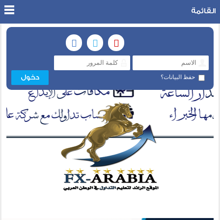
القائمة
حفظ البيانات؟