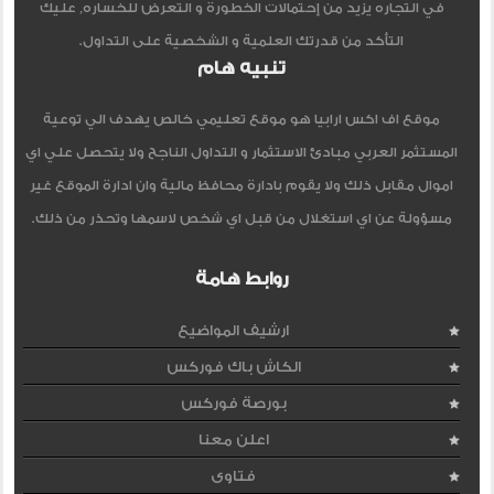
في التجاره يزيد من إحتمالات الخطورة و التعرض للخساره, عليك
التأكد من قدرتك العلمية و الشخصية على التداول.
تنبيه هام
موقع اف اكس ارابيا هو موقع تعليمي خالص يهدف الي توعية
المستثمر العربي مبادئ الاستثمار و التداول الناجح ولا يتحصل علي اي
اموال مقابل ذلك ولا يقوم بادارة محافظ مالية وان ادارة الموقع غير
مسؤولة عن اي استغلال من قبل اي شخص لاسمها وتحذر من ذلك.
روابط هامة
ارشيف المواضيع
الكاش باك فوركس
بورصة فوركس
اعلن معنا
فتاوى