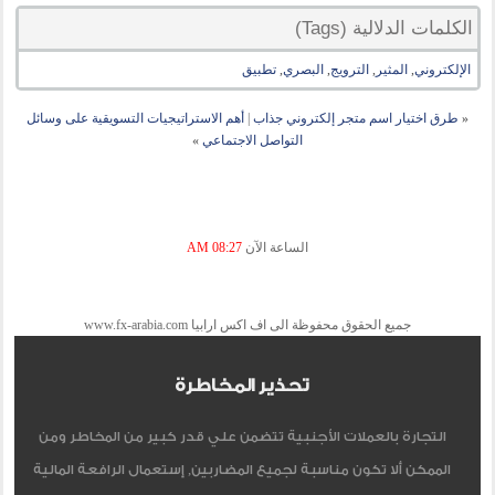
الكلمات الدلالية (Tags)
الإلكتروني
,
المثير
,
الترويج
,
البصري
,
تطبيق
«
طرق اختيار اسم متجر إلكتروني جذاب
|
أهم الاستراتيجيات التسويقية على وسائل
التواصل الاجتماعي
»
الساعة الآن
08:27 AM
جميع الحقوق محفوظة الى اف اكس ارابيا www.fx-arabia.com
تحذير المخاطرة
التجارة بالعملات الأجنبية تتضمن علي قدر كبير من المخاطر ومن
الممكن ألا تكون مناسبة لجميع المضاربين, إستعمال الرافعة المالية