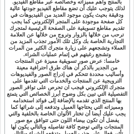
بالمنتج وأهم مميزاته وخصائصه عبر مقاطع الفيديو.
لذلك يتوجب عليك أن تضع مقاطع الفيديو جودتها عالية
ودقيقة بحيث يكون موجود العديد من الفيديوهات في
كل صفحة موجودة على المتجر الإلكتروني كما يجب
تقديم مقاطع تسويقية على الصفحة الرئيسية لمتجرك
ترحب من خلالها بالزوار وتروج من خلالها عن العلامة
التجارية الخاصة بك وكل تلك الأمور تجذب المزيد من
العملاء وتشجعهم على زيارة متجرك الكثير من المرات
وتشجع رغبتهم في إتمام عمليات الشراء.
خامسا: عرض صور تسويقية مميزة عن المنتجات
من الجدير بالذكر أن هناك طرق احترافية معينة
وأساليب محددة تتحكم في إدراج الصور والفيديوهات
الترويجية عن المنتجات والخدمات التي تقدمها على
متجرك الإلكتروني فيجب ان تحرص على توافر الصور
التفصيلية التي تبين بكل وضوح أبرز الخصائص التي يتمتع
بها المنتج الذي تقدمه بالإضافة إلى فوائد استخدامه
ومميزاته التي يحتاجها العميل وتدفعه إلى شرائها كما
يجب عليك أيضا أن تختار الألوان الخاصة بالخلفية والتي
يفضل أن تكون بيضاء اللون حتى تتوافق مع صور
المنتجات والتي توضح كافة تفاصيله وبالتالي يكون لها
تأثير فعال على جذب العميل وتدفعه للشراء وبالتالي