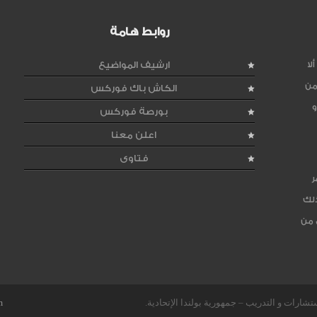
روابط هامة
لا
ارشيف المواضيع
من
الكاش باك فوركس
و
بورصة فوركس
اعلن معنا
فتاوى
ر
ذلك
 من
m