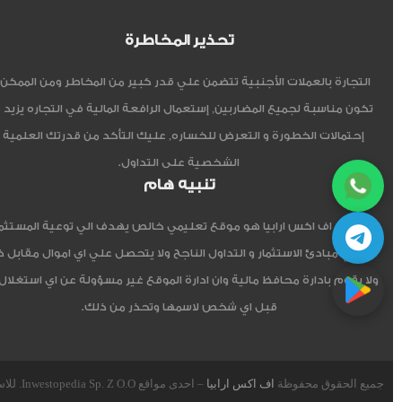
تحذير المخاطرة
التجارة بالعملات الأجنبية تتضمن علي قدر كبير من المخاطر ومن الممكن أ
تكون مناسبة لجميع المضاربين, إستعمال الرافعة المالية في التجاره يزيد 
إحتمالات الخطورة و التعرض للخساره, عليك التأكد من قدرتك العلمية 
الشخصية على التداول.
تنبيه هام
موقع اف اكس ارابيا هو موقع تعليمي خالص يهدف الي توعية المستثم
العربي مبادئ الاستثمار و التداول الناجح ولا يتحصل علي اي اموال مقابل 
ولا يقوم بادارة محافظ مالية وان ادارة الموقع غير مسؤولة عن اي استغلال
قبل اي شخص لاسمها وتحذر من ذلك.
جميع الحقوق محفوظة
اف اكس ارابيا
– احدى مواقع Inwestopedia Sp. Z O.O. للاستشارات و التدريب – جمهورية بولندا الإتحادية.