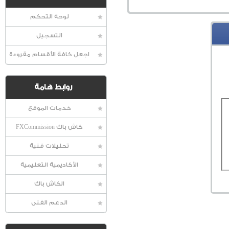
لوحة التحكم
التسجيل
اجعل كافة الأقسام مقروءة
روابط هامة
خدمات الموقع
كاش باك FXCommission
تحليلات فنية
الأكاديمية التعليمية
الكاش باك
الدعم الفنى