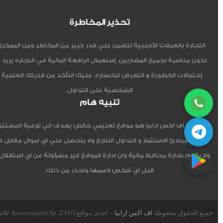
تحذير المخاطرة
التجارة بالعملات الأجنبية تتضمن علي قدر كبير من المخاطر ومن الممكن أ
تكون مناسبة لجميع المضاربين, إستعمال الرافعة المالية في التجاره يزيد 
إحتمالات الخطورة و التعرض للخساره, عليك التأكد من قدرتك العلمية 
الشخصية على التداول.
تنبيه هام
موقع اف اكس ارابيا هو موقع تعليمي خالص يهدف الي توعية المستثم
العربي مبادئ الاستثمار و التداول الناجح ولا يتحصل علي اي اموال مقابل 
ولا يقوم بادارة محافظ مالية وان ادارة الموقع غير مسؤولة عن اي استغلال
قبل اي شخص لاسمها وتحذر من ذلك.
جميع الحقوق محفوظة
اف اكس ارابيا
– احدى مواقع Inwestopedia Sp. Z O.O. للاستشارات و التدريب – جمهورية بولندا الإتحادية.