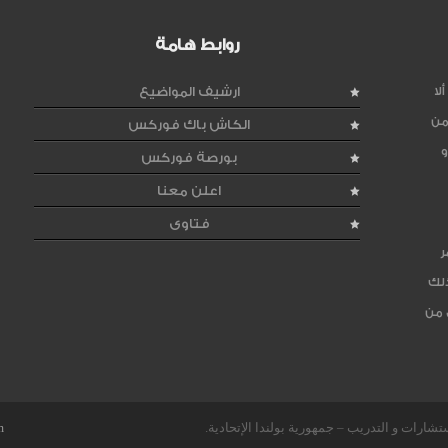
روابط هامة
لا
ارشيف المواضيع
من
الكاش باك فوركس
و
بورصة فوركس
اعلن معنا
فتاوى
ر
ذلك
 من
m