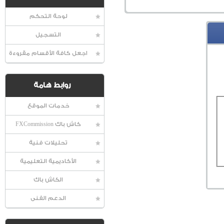
لوحة التحكم
التسجيل
اجعل كافة الأقسام مقروءة
روابط هامة
خدمات الموقع
كاش باك FXCommission
تحليلات فنية
الأكاديمية التعليمية
الكاش باك
الدعم الفنى