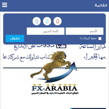
القائمة
حفظ البيانات؟