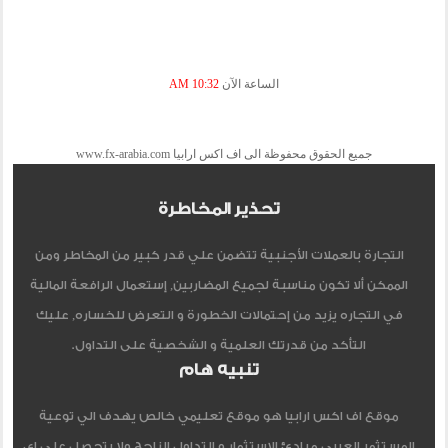
الساعة الآن
10:32 AM
جميع الحقوق محفوظة الى اف اكس ارابيا www.fx-arabia.com
تحذير المخاطرة
التجارة بالعملات الأجنبية تتضمن علي قدر كبير من المخاطر ومن
الممكن ألا تكون مناسبة لجميع المضاربين, إستعمال الرافعة المالية
في التجاره يزيد من إحتمالات الخطورة و التعرض للخساره, عليك
التأكد من قدرتك العلمية و الشخصية على التداول.
تنبيه هام
موقع اف اكس ارابيا هو موقع تعليمي خالص يهدف الي توعية
المستثمر العربي مبادئ الاستثمار و التداول الناجح ولا يتحصل علي اي