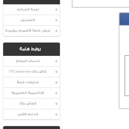
لوحة التحكم
التسجيل
اجعل كافة الأقسام مقروءة
روابط هامة
خدمات الموقع
كاش باك FXCommission
تحليلات فنية
الأكاديمية التعليمية
الكاش باك
الدعم الفنى