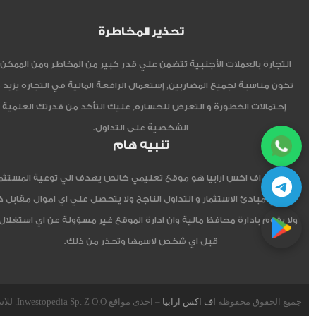
تحذير المخاطرة
التجارة بالعملات الأجنبية تتضمن علي قدر كبير من المخاطر ومن الممكن أ
تكون مناسبة لجميع المضاربين, إستعمال الرافعة المالية في التجاره يزيد 
إحتمالات الخطورة و التعرض للخساره, عليك التأكد من قدرتك العلمية 
الشخصية على التداول.
تنبيه هام
موقع اف اكس ارابيا هو موقع تعليمي خالص يهدف الي توعية المستثم
العربي مبادئ الاستثمار و التداول الناجح ولا يتحصل علي اي اموال مقابل 
ولا يقوم بادارة محافظ مالية وان ادارة الموقع غير مسؤولة عن اي استغلال
قبل اي شخص لاسمها وتحذر من ذلك.
جميع الحقوق محفوظة
اف اكس ارابيا
– احدى مواقع Inwestopedia Sp. Z O.O. للاستشارات و التدريب – جمهورية بولندا الإتحادية.