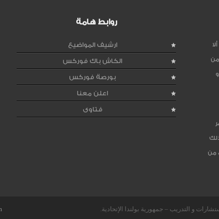
روابط هامة
لا
ارشيف المواضيع
من
الكاش باك فوركس
و
بورصة فوركس
اعلن معنا
فتاوى
ر
ذلك
 من
m