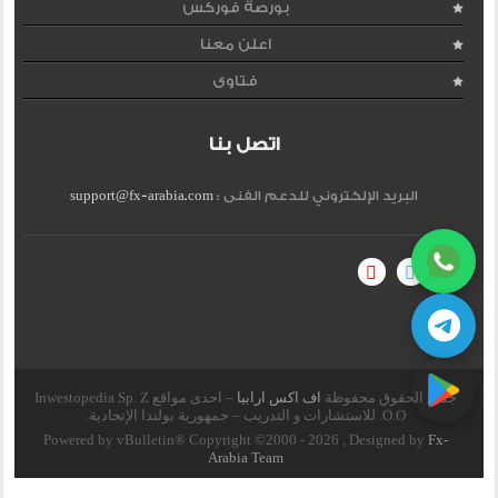
بورصة فوركس
اعلن معنا
فتاوى
اتصل بنا
البريد الإلكتروني للدعم الفنى :
support@fx-arabia.com
جميع الحقوق محفوظة
اف اكس ارابيا
– احدى مواقع Inwestopedia Sp. Z
O.O. للاستشارات و التدريب – جمهورية بولندا الإتحادية.
Powered by vBulletin® Copyright ©2000 - 2026 , Designed by
Fx-
Arabia Team