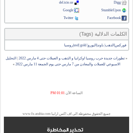
del.icio.us
Digg
Google
StumbleUpon
Twitter
Facebook
الكلمات الدلالية (Tags)
فوركس|الذهب| باوند|اليورو| usd| gold|روسيا
«
تطورات جديدة حرب روسيا اوكرانيا و الذهب و العملات حتى 4 مارس 2022
|
التحليل
الاسبوعي للعملات والمعادن من 7 مارس حتى يوم الجمعة 11 مارس 2022
»
الساعة الآن
01:01 PM
جميع الحقوق محفوظة الى اف اكس ارابيا www.fx-arabia.com
تحذير المخاطرة