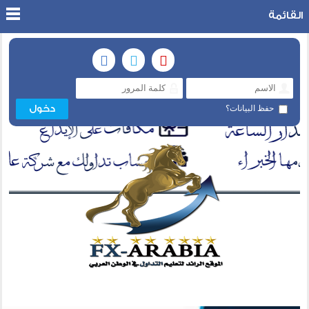
القائمة
حفظ البيانات؟