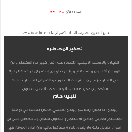
الساعة الآن
07:37 AM
جميع الحقوق محفوظة الى اف اكس ارابيا www.fx-arabia.com
تحذير المخاطرة
التجارة بالعملات الأجنبية تتضمن علي قدر كبير من المخاطر ومن
الممكن ألا تكون مناسبة لجميع المضاربين, إستعمال الرافعة المالية
في التجاره يزيد من إحتمالات الخطورة و التعرض للخساره, عليك
التأكد من قدرتك العلمية و الشخصية على التداول.
تنبيه هام
موقع اف اكس ارابيا هو موقع تعليمي خالص يهدف الي توعية
المستثمر العربي مبادئ الاستثمار و التداول الناجح ولا يتحصل علي اي
اموال مقابل ذلك ولا يقوم بادارة محافظ مالية وان ادارة الموقع غير