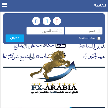
القائمة
حفظ البيانات؟