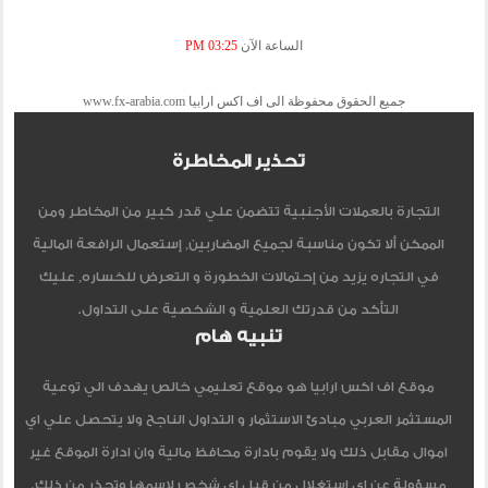
الساعة الآن
03:25 PM
جميع الحقوق محفوظة الى اف اكس ارابيا www.fx-arabia.com
تحذير المخاطرة
التجارة بالعملات الأجنبية تتضمن علي قدر كبير من المخاطر ومن
الممكن ألا تكون مناسبة لجميع المضاربين, إستعمال الرافعة المالية
في التجاره يزيد من إحتمالات الخطورة و التعرض للخساره, عليك
التأكد من قدرتك العلمية و الشخصية على التداول.
تنبيه هام
موقع اف اكس ارابيا هو موقع تعليمي خالص يهدف الي توعية
المستثمر العربي مبادئ الاستثمار و التداول الناجح ولا يتحصل علي اي
اموال مقابل ذلك ولا يقوم بادارة محافظ مالية وان ادارة الموقع غير
مسؤولة عن اي استغلال من قبل اي شخص لاسمها وتحذر من ذلك.