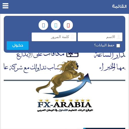
القائمة
حفظ البيانات؟