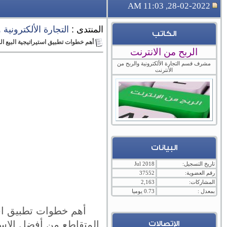
28-02-2022, 11:03 AM
المنتدى :
التجارة الألكترونية
الكاتب
أهم خطوات تطبيق استيراتيجية البيع ال
الربح من الانترنت
مشرف قسم التجارة الألكترونية والربح من
الأنترنت
البيانات
تاريخ التسجيل:
Jul 2018
رقم العضوية:
37552
المشاركات:
2,163
بمعدل :
0.73 يوميا
أهم خطوات تطبيق استي
المتقاطع من أفضل الاستي
الإتصالات