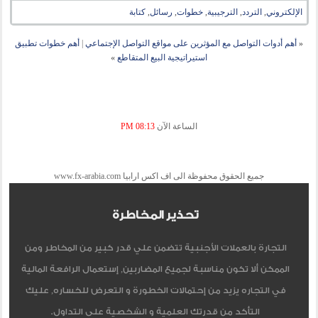
الإلكتروني
,
التردد
,
الترجيبية
,
خطوات
,
رسائل
,
كتابة
«
أهم أدوات التواصل مع المؤثرين على مواقع التواصل الإجتماعي
|
أهم خطوات تطبيق
استيراتيجية البيع المتقاطع
»
الساعة الآن
08:13 PM
جميع الحقوق محفوظة الى اف اكس ارابيا www.fx-arabia.com
تحذير المخاطرة
التجارة بالعملات الأجنبية تتضمن علي قدر كبير من المخاطر ومن
الممكن ألا تكون مناسبة لجميع المضاربين, إستعمال الرافعة المالية
في التجاره يزيد من إحتمالات الخطورة و التعرض للخساره, عليك
التأكد من قدرتك العلمية و الشخصية على التداول.