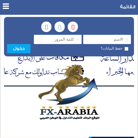
القائمة
حفظ البيانات؟