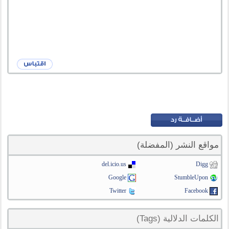
مواقع النشر (المفضلة)
del.icio.us
Digg
Google
StumbleUpon
Twitter
Facebook
الكلمات الدلالية (Tags)