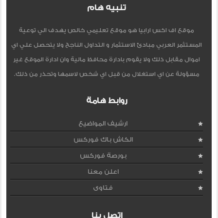
تنبيه هام
موقع اف اكس ارابيا هو موقع تعليمي خالص يهدف الي توعية
المستثمر العربي مبادئ الاستثمار و التداول الناجح ولا يتحصل علي اي
اموال مقابل ذلك ولا يقوم بادارة محافظ مالية وان ادارة الموقع غير
مسؤولة عن اي استغلال من قبل اي شخص لاسمها وتحذر من ذلك.
روابط هامة
ارشيف المواضيع
الكاش باك فوركس
بورصة فوركس
اعلن معنا
فتاوى
اتصل بنا