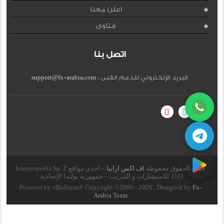
اعلن معنا
فتاوى
اتصل بنا
البريد الإلكتروني للدعم الفنى :
support@fx-arabia.com
جميع الحقوق محفوظة
اف اكس ارابيا
– احدى مواقع Inwestopedia Sp. Z
O.O. للاستشارات و التدريب – جمهورية بولندا الإتحادية.
Powered by vBulletin® Copyright ©2000 - 2026 , Designed by
Fx-
Arabia Team