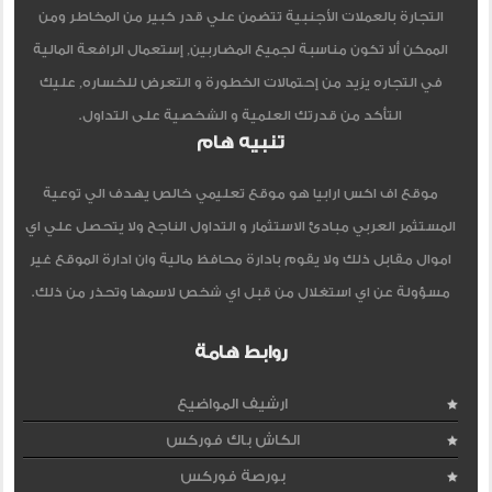
التجارة بالعملات الأجنبية تتضمن علي قدر كبير من المخاطر ومن
الممكن ألا تكون مناسبة لجميع المضاربين, إستعمال الرافعة المالية
في التجاره يزيد من إحتمالات الخطورة و التعرض للخساره, عليك
التأكد من قدرتك العلمية و الشخصية على التداول.
تنبيه هام
موقع اف اكس ارابيا هو موقع تعليمي خالص يهدف الي توعية
المستثمر العربي مبادئ الاستثمار و التداول الناجح ولا يتحصل علي اي
اموال مقابل ذلك ولا يقوم بادارة محافظ مالية وان ادارة الموقع غير
مسؤولة عن اي استغلال من قبل اي شخص لاسمها وتحذر من ذلك.
روابط هامة
ارشيف المواضيع
الكاش باك فوركس
بورصة فوركس