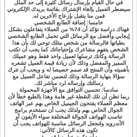
في حال القيام بإرسال رسائل كثيرة إلى حد الملل
سيضطر العميل بإلغاء الإشتراك بقائمة بريدك الإلكتروني
فمن منا يتقبل بإزعاج الأخرين له.
خامسا: إضافة الطابع الشخصي
فهناك دراسة تؤكد أن 74% من العملاء يتفاعلون بشكل
إيجابي وأفضل مع الرسائل التي تحمل الطابع الشخصي
بطياتها فالرسالة من شخص مثلك توحي لك بأن هذا
الشخص يتفهم مشاعرك وإحتياجاتك كما يجب أن تكتب
الرسالة وكأنك ترسلها لعميل واحد فقط وهو عميلك
المميز والمفضل وذلك لأن زيادة قيمة العميل تشعره
بأهميته وأن المنتج قد صمم خصيصا له و ويجب أن تترك
سؤالا بنهاية الرسالة وذلك لتضمن تفاعل العميل مع
رسالتك وإرساله لرد مباشر لك.
سادسا: تحسين التوافق مع الأجهزة المحمولة
ربما تظن أن تلك النقطة غير هامة وهذا بالطبع خطأ لأن
معظم العملاء يفتحون الجيميل الخاص بهم عبر الهاتف
الجوال الخاص بهم ولذلك يجب أن تستخدم برامج
تناسب الهواتف الجوالة المختلفة سواء الأيفون أو
الأندرويد ولتجعل الرسائل مناسبة للهواتف يجب أن
تكون هذه الرسائل كالأتي: