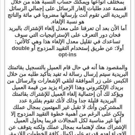
بمختلف أنواعها ويمكنك حساب النسبة هذه من خلال
قسمة عدد طلبات إلغار الرسائل على إجمالي الرسائل
البريدية التي تقوم أنت بإرسالها مضروبا في مائة والناتج
هو نسبة الإلغاء.
أما الأن بعد أن تعرفنا على معدل إلغاء الإشتراك بالبريد
فحان دور التعرف على الإستراتيجيات التي سوف
تساعدك في تقليل معدل الإلغاء هذا وهي كالأتي:
أولا: عن طريق إستخدام التقييد المزدوج أو double
opt-ins
والمقصود هنا أنه في حال قام العميل بالتسجيل بقائمتك
البريدية سيتم إرسال رسالة له تفيد بتأكيد طلبه من خلال
الكبس على زر الموافقة لتلقي الإشعارات والرسائل من
بريدك الإلكتروني وهذا الإجراء يزيد من قيمة العميل
ويؤكد لك أن إحتمالية إلغاء العميل للإشتراك بقائمتك
البريدية قليلة جدا وذلك لأنك تقوم بفلترة عدد
المشتركين وأنك لا تقبل غير المهتمين بمجال عملك
ولكن على الرغم من أهمية خطوة التقييد المزدوج إلا
أنها غير مناسبة لكل المجالات فربما يحاول العميل
الإشتراك معك لإهتمامه بمجال عملك ولكنه يتوقف عن
الإجراء لعدم قدرته على إكمال كافة الخطوات اللازمة.