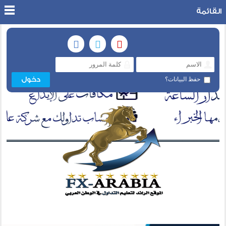
القائمة
حفظ البيانات؟