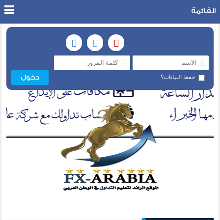
القائمة
حفظ البيانات؟