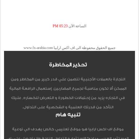
الساعة الآن
05:23 PM
جميع الحقوق محفوظة الى اف اكس ارابيا www.fx-arabia.com
تحذير المخاطرة
التجارة بالعملات الأجنبية تتضمن علي قدر كبير من المخاطر ومن
الممكن ألا تكون مناسبة لجميع المضاربين, إستعمال الرافعة المالية
في التجاره يزيد من إحتمالات الخطورة و التعرض للخساره, عليك
التأكد من قدرتك العلمية و الشخصية على التداول.
تنبيه هام
موقع اف اكس ارابيا هو موقع تعليمي خالص يهدف الي توعية
المستثمر العربي مبادئ الاستثمار و التداول الناجح ولا يتحصل علي اي