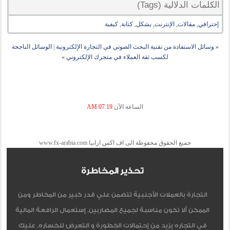
الكلمات الدلالية (Tags)
إحترافي
,
مقالات
,
الإنترنت
,
بشكل
,
كتابة
,
كيفية
«
وسائل الاستفادة من تقنية البحث الصوتي في التجارة الإلكترونية
|
الوسائل الناجحة
لكسب ثقة العملاء في متجرك الإلكتروني
»
الساعة الآن
07:19 AM
جميع الحقوق محفوظة الى اف اكس ارابيا www.fx-arabia.com
تحذير المخاطرة
التجارة بالعملات الأجنبية تتضمن علي قدر كبير من المخاطر ومن
الممكن ألا تكون مناسبة لجميع المضاربين, إستعمال الرافعة المالية
في التجاره يزيد من إحتمالات الخطورة و التعرض للخساره, عليك