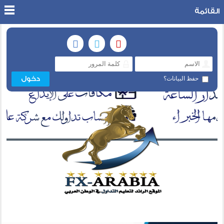
القائمة
حفظ البيانات؟