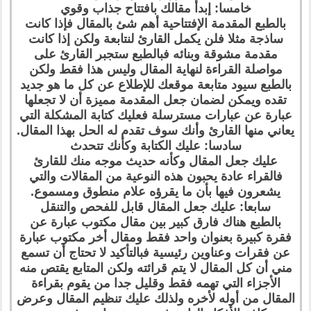
خامسا: إبدأ مقالك بافتتاح جذاب وقوي
بالطبع المقدمة الإفتتاحية أهم شئ بالمقال فإذا كانت
ساذجة مثلا فلن يكمل القارئ لنتابعة ولكن إذا كانت
مقدمة مشوقة وبنائه فبالطبع ستجبر القارئ على
مواصلة القراءة لنهاية المقال وليس هذا فقط ولكن
بالطبع سيود متابعة موقعك للإطلاع عن كل ما هو جديد
تقده ويمكن لضمان جعل المقدمة مميزة أن لا تجعلها
عبارة عن عبارات مسترسلة فعليك كتابة المشكلة التي
يعاني منها القارئ وأنك سوف تقدم له الحل بهذا المقال.
سادسا: عليك الكتابة وكأنك تتحدث
عليك جعل المقال وكأنه حديث موجه منك للقارئ
فالقراء عادة يحبون هذه النوعية من المقالات والتي
يشعرون فيها بأن ما يقرؤه علام منطوق ومسموع.
سابعا: عليك جعل المقال قابل للفحص والتنقل
بالطبع هناك فارق كبير بين مقال مكتوب عبارة عن
فقرة كبيرة بعنوان واحد فقط ومقال أخر مكتوب عبارة
عن فقرات وعناوين رئيسية فبالتأكيد لا تحتاج أن تسمع
مني أن كل المقال لا يتم قرائته ولكن المتابع يقتص منه
الأجزاء التي تهمه فقط وقليل جدا من يقوم بقراءة
المقال من أوله لأخره ولذلك عليك تنظيم المقال وعرض