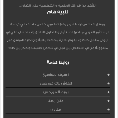
التأكد من قدرتك العلمية و الشخصية على التداول.
تنبيه هام
موقع اف اكس ارابيا هو موقع تعليمي خالص يهدف الي توعية
المستثمر العربي مبادئ الاستثمار و التداول الناجح ولا يتحصل علي اي
اموال مقابل ذلك ولا يقوم بادارة محافظ مالية وان ادارة الموقع غير
مسؤولة عن اي استغلال من قبل اي شخص لاسمها وتحذر من ذلك.
روابط هامة
ارشيف المواضيع
الكاش باك فوركس
بورصة فوركس
اعلن معنا
فتاوى