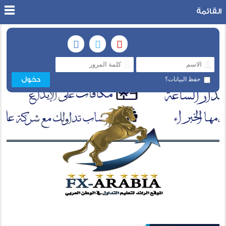
القائمة
حفظ البيانات؟