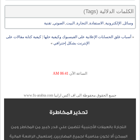
الكلمات الدلالية (Tags)
وسائل
,
الإلكترونية
,
الاستفادة
,
التجارة
,
البيت
,
الصوتي
,
تقنية
«
أسباب غلق الحسابات الإعلانية على الفيسبوك وكيفية حلها
|
كيفية كتابة مقالات على
الإنترنت بشكل إحترافي
»
الساعة الآن
06:41 AM
جميع الحقوق محفوظة الى اف اكس ارابيا www.fx-arabia.com
تحذير المخاطرة
التجارة بالعملات الأجنبية تتضمن علي قدر كبير من المخاطر ومن
الممكن ألا تكون مناسبة لجميع المضاربين, إستعمال الرافعة المالية