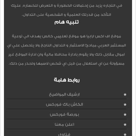
في التجاره يزيد من إحتمالات الخطورة و التعرض للخساره, عليك
التأكد من قدرتك العلمية و الشخصية على التداول.
تنبيه هام
موقع اف اكس ارابيا هو موقع تعليمي خالص يهدف الي توعية
المستثمر العربي مبادئ الاستثمار و التداول الناجح ولا يتحصل علي اي
اموال مقابل ذلك ولا يقوم بادارة محافظ مالية وان ادارة الموقع غير
مسؤولة عن اي استغلال من قبل اي شخص لاسمها وتحذر من ذلك.
روابط هامة
ارشيف المواضيع
الكاش باك فوركس
بورصة فوركس
اعلن معنا
فتاوى