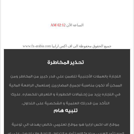
الساعة الآن
02:12 AM
جميع الحقوق محفوظة الى اف اكس ارابيا www.fx-arabia.com
تحذير المخاطرة
التجارة بالعملات الأجنبية تتضمن علي قدر كبير من المخاطر ومن
الممكن ألا تكون مناسبة لجميع المضاربين, إستعمال الرافعة المالية
في التجاره يزيد من إحتمالات الخطورة و التعرض للخساره, عليك
التأكد من قدرتك العلمية و الشخصية على التداول.
تنبيه هام
موقع اف اكس ارابيا هو موقع تعليمي خالص يهدف الي توعية
المستثمر العربي مبادئ الاستثمار و التداول الناجح ولا يتحصل علي اي