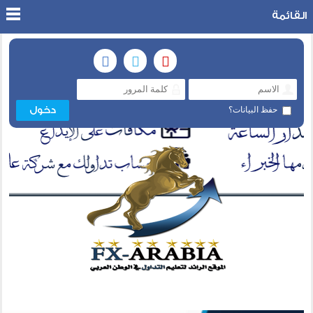
القائمة
حفظ البيانات؟