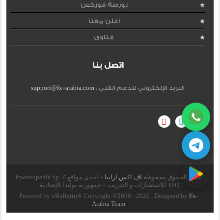
بورصة فوركس
اعلن معنا
فتاوى
اتصل بنا
البريد الإلكتروني للدعم الفنى :
support@fx-arabia.com
جميع الحقوق محفوظة
اف اكس ارابيا
– احدى مواقع Inwestopedia Sp. Z
O.O. للاستشارات و التدريب – جمهورية بولندا الإتحادية.
Powered by vBulletin® Copyright ©2000 - 2026 , Designed by
Fx-
Arabia Team