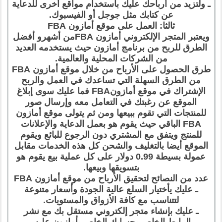
ـ ولتزيد من أرباحك عليك بأستخدام مواقع أخرى للدعاية
عن كتابك مثل جوجل أو الفيسبوك.
ثالثا: العمل على موقع أمازون FBA
ويعتبر المتجر الإلكتروني أمازون FBAمن أشهرو أفضل
الطرق للربح من برنامج أمازون حيث يستخدمه العديد
من الشركات المحلية والعالمية.
طرق الحصول على الأرباح من خلال موقع أمازون FBA
من الطرق السهلة التي تساعدك في العمل والربح
الإشتراك في موقع أمازونFBA فما عليك سوى إبلاغ
الموقع عن رغبتك في التعامل معه وإرسال صور
للمنتجات التي تقوم ببيعها ومن ثم يتولى موقع أمازون
FBA الباقي حيث يقوم هو بعمل الدعاية والإعلانات
للمنتج ويتفق مع المشتري دون الرجوع للبائع ويقوم
الموقع أيضا بالتغليف والشحن كل هذه الخدمات مقابل
عمولة بسيطة 0.99 دولار على كل عملية بيع يقوم هو
بتسويقها وبيعها.
عدد من النصائح لتحقيق الأرباح من موقع أمازون FBA
ـ عليك يأختيار السلع عالية الجودة وأسعار متنوعة
لتتناسب مع كافة الأزواق والمستويات.
ـ عليك بإنشاء متجر إلكتروني مستقل بك مع نشر
الرابط الخاص بحسابك الخاص بأمازون عليه.