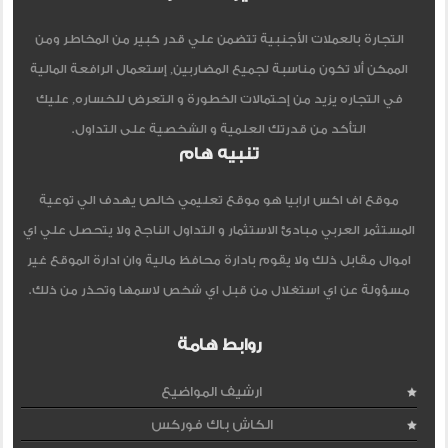
التجارة بالعملات الأجنبية تتضمن علي قدر كبير من المخاطر ومن
الممكن ألا تكون مناسبة لجميع المضاربين, إستعمال الرافعة المالية
في التجاره يزيد من إحتمالات الخطورة و التعرض للخساره, عليك
التأكد من قدرتك العلمية و الشخصية على التداول.
تنبيه هام
موقع اف اكس ارابيا هو موقع تعليمي خالص يهدف الي توعية
المستثمر العربي مبادئ الاستثمار و التداول الناجح ولا يتحصل علي اي
اموال مقابل ذلك ولا يقوم بادارة محافظ مالية وان ادارة الموقع غير
مسؤولة عن اي استغلال من قبل اي شخص لاسمها وتحذر من ذلك.
روابط هامة
ارشيف المواضيع
الكاش باك فوركس