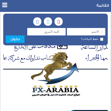
القائمة
حفظ البيانات؟