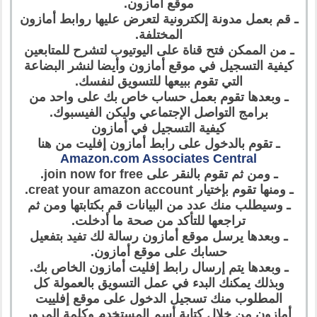
موقع أمازون.
ـ قم بعمل مدونة إلكترونية لتعرض عليها روابط أمازون
المختلفة.
ـ من الممكن فتح قناة على اليوتيوب لتشرح للمتابعين
كيفية التسجيل في موقع أمازون وأيضا لنشر البضاعة
التي تقوم ببيعها للتسويق لنفسك.
ـ وبعدها تقوم بعمل حساب خاص بك على واحد من
برامج التواصل الإجتماعي وليكن الفيسبوك.
كيفية التسجيل في أمازون
ـ تقوم بالدخول على رابط أمازون إفليت من هنا
Amazon.com Associates Central
ـ ومن ثم تقوم بالنقر على join now for free.
ـ ومنها تقوم بإختيار creat your amazon account.
ـ وسيطلب منك عدد من البيانات قم بكتابتها ومن ثم
تراجعها للتأكد من صحة ما أدخلت.
ـ وبعدها يرسل موقع أمازون رسالة لك تفيد بتفعيل
حسابك على موقع أمازون.
ـ وبعدها يتم إرسال رابط إفليت أمازون الخاص بك.
وبذلك يمكنك البدء في عمل التسويق بالعمولة كل
المطلوب منك تسجيل الدخول على موقع إفلييت
أمازون من خلال كتابة أسم المستخدم وكلمة المرور