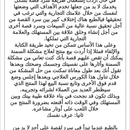
في حال أردت إستعمال طريقة سرد قصة بشكل
يخدمك لا بد من جعلها تخدم الأهداف التي وضعتها
لنفسك من خلال علامتك التجارية والتي ترغب في
تحقيقها فبالطبع هناك إختلاف كبير بين سرد القصة من
أجل تحقيق نسبة عالية من المبيعات وسرد قصة أخرى
من أجل إنشاء وخلق علاقة بين المستهلك والعلامة
التجارية التي تملكها.
وعلى هذا الأساس تتمكن من تحيد طريقة الكتابة
والإلقاء فمثلا إذا أردت بيع منتج لعلاج مشكلة السمنة
يمكنك أن تقص عليهم قصة بأنك كنت تعاني من مشكلة
السمنة وأثارها على نفسيتك وجسمك وصحتك وبعدها
تقول أنك بعد طول معاناة تمكنت من حل المشكة من
خلال تناول هذا الكورس العلاجي وبعدها إجلس وضع
قدم فوق الأخرى وتابع نسبة البيع لهذا المنتج الذي
سيظطر العديد من العملاء لشرائه وتجريبه.
وبذلك تكون قد نجحت في بناء علاقة طيبة بينك وبين
المستهلك وفي الوقت ذاته أقنعته بضرورة المنتج من
خلال اللعب على أوتار مشاعره.
ثانيا: عرف نفسك
بالطبع عندما تبدأ في سرد لقصة على أحد لا بد من