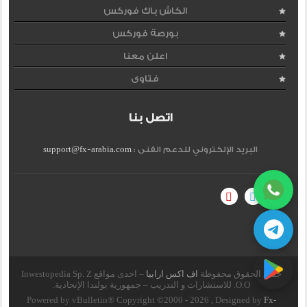
الكاش باك فوركس
بورصة فوركس
اعلن معنا
فتاوى
اتصل بنا
البريد الإلكتروني للدعم الفنى :
support@fx-arabia.com
جميع الحقوق محفوظة
اف اكس ارابيا
– احدى مواقع Inwestopedia Sp. Z
O.O. للاستشارات و التدريب – جمهورية بولندا الإتحادية.
Powered by vBulletin® Copyright ©2000 - 2026 , Designed by
Fx-