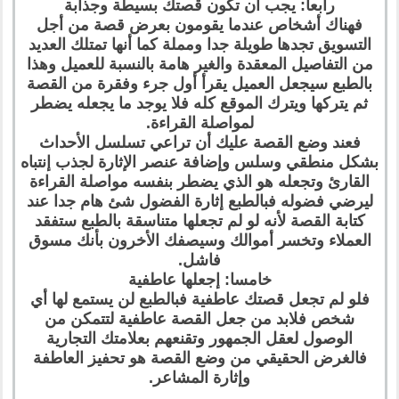
رابعا: يجب أن تكون قصتك بسيطة وجذابة
فهناك أشخاص عندما يقومون بعرض قصة من أجل
التسويق تجدها طويلة جدا ومملة كما أنها تمتلك العديد
من التفاصيل المعقدة والغير هامة بالنسبة للعميل وهذا
بالطبع سيجعل العميل يقرأ أول جرء وفقرة من القصة
ثم يتركها ويترك الموقع كله فلا يوجد ما يجعله يضطر
لمواصلة القراءة.
فعند وضع القصة عليك أن تراعي تسلسل الأحداث
بشكل منطقي وسلس وإضافة عنصر الإثارة لجذب إنتباه
القارئ وتجعله هو الذي يضطر بنفسه مواصلة القراءة
ليرضي فضوله فبالطبع إثارة الفضول شئ هام جدا عند
كتابة القصة لأنه لو لم تجعلها متناسقة بالطبع ستفقد
العملاء وتخسر أموالك وسيصفك الأخرون بأنك مسوق
فاشل.
خامسا: إجعلها عاطفية
فلو لم تجعل قصتك عاطفية فبالطبع لن يستمع لها أي
شخص فلابد من جعل القصة عاطفية لتتمكن من
الوصول لعقل الجمهور وتقنعهم بعلامتك التجارية
فالغرض الحقيقي من وضع القصة هو تحفيز العاطفة
وإثارة المشاعر.