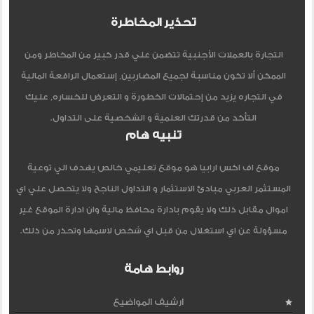
تحذير المخاطرة
التجارة بالعملات الأجنبية تتضمن علي قدر كبير من المخاطر ومن
الممكن ألا تكون مناسبة لجميع المضاربين, إستعمال الرافعة المالية
في التجاره يزيد من إحتمالات الخطورة و التعرض للخساره, عليك
التأكد من قدرتك العلمية و الشخصية على التداول.
تنبيه هام
موقع اف اكس ارابيا هو موقع تعليمي خالص يهدف الي توعية
المستثمر العربي مبادئ الاستثمار و التداول الناجح ولا يتحصل علي اي
اموال مقابل ذلك ولا يقوم بادارة محافظ مالية وان ادارة الموقع غير
مسؤولة عن اي استغلال من قبل اي شخص لاسمها وتحذر من ذلك.
روابط هامة
ارشيف المواضيع