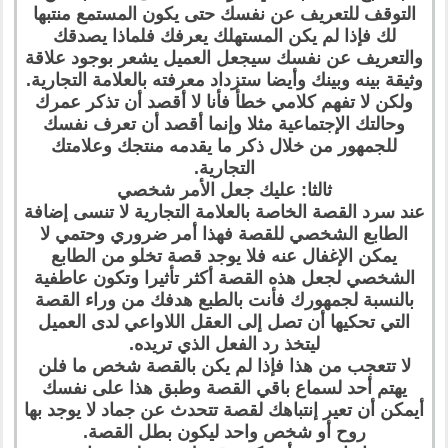
التوقف للتعريف عن نفسك حتى يكون المستمع منتبها
لك فإذا لم يكن المستهلك يعرفك فلماذا يصدقك
والتعريف عن نفسك سيجعل العميل يشعر بوجود علاقة
وثيقة بينه وبينك وأيضا ستزداد معرفته بالعلامة التجارية.
ولكن لا تفهم كلامي خطأ فأنا لا أقصد أن تذكر عمرك
وحالتك الإجتماعية مثلا وإنما أقصد أن تعرف نفسك
للجمهور من خلال ذكر ما يقدمه منتجك وعلامتك
التجارية.
ثالثا: عليك جعل الأمر شخصي
عند سرد القصة الخاصة بالعلامة التجارية لا تنسى إضافة
الطابع الشخصي للقصة فهذا أمر ضروري وحتمي لا
يمكن الإغفال عنه فلا يوجد قصة تخلو من الطابع
الشخصي لجعل هذه القصة أكثر تأثيرا وتكون عاطفية
بالنسبة لجمهورك فأنت بالطبع هدفك من وراء القصة
التي تحكيها أن تصل إلى العقل اللاواعي لدى العميل
ليتخذ رد الفعل الذي تريده.
لا تتعجب من هذا فإذا لم يكن بالقصة شخص ما فلن
يهتم أحد لسماع باقي القصة وطبق هذا على نفسك
أيمكن أن تعير إنتباهك لقصة تتحدث عن جماد لا يوجد بها
روح أو شخص واحد ليكون بطل القصة.