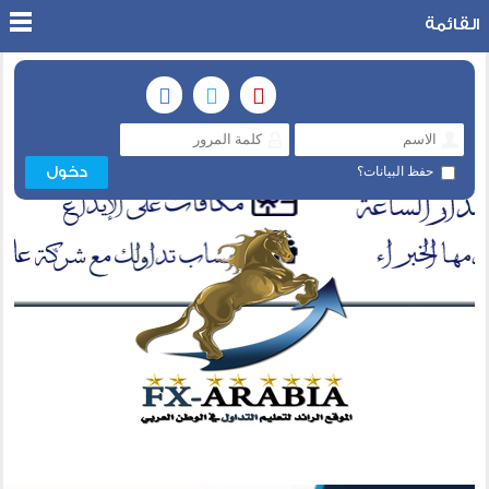
القائمة
حفظ البيانات؟