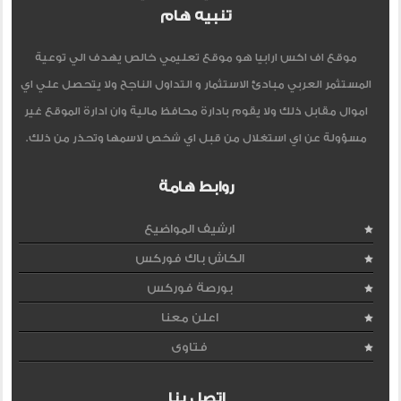
تنبيه هام
موقع اف اكس ارابيا هو موقع تعليمي خالص يهدف الي توعية
المستثمر العربي مبادئ الاستثمار و التداول الناجح ولا يتحصل علي اي
اموال مقابل ذلك ولا يقوم بادارة محافظ مالية وان ادارة الموقع غير
مسؤولة عن اي استغلال من قبل اي شخص لاسمها وتحذر من ذلك.
روابط هامة
ارشيف المواضيع
الكاش باك فوركس
بورصة فوركس
اعلن معنا
فتاوى
اتصل بنا