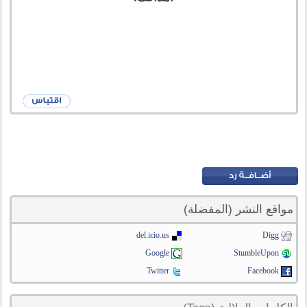
مواقع النشر (المفضلة)
del.icio.us
Digg
Google
StumbleUpon
Twitter
Facebook