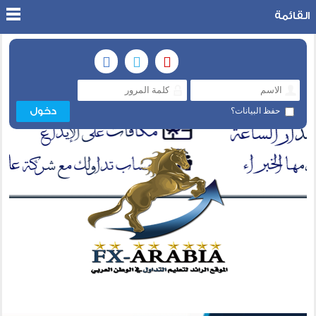
القائمة
حفظ البيانات؟