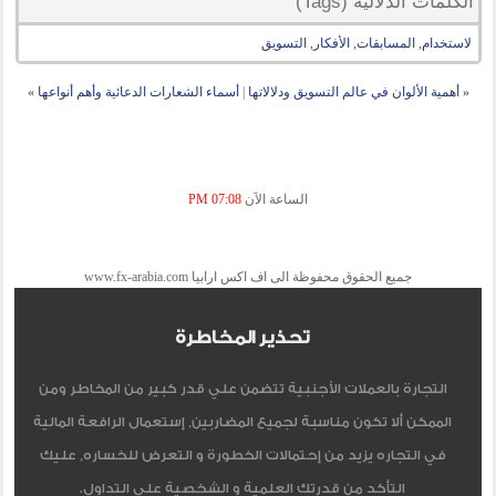
الكلمات الدلالية (Tags)
لاستخدام
,
المسابقات
,
الأفكار
,
التسويق
«
أهمية الألوان في عالم التسويق ودلالاتها
|
أسماء الشعارات الدعائية وأهم أنواعها
»
الساعة الآن
07:08 PM
جميع الحقوق محفوظة الى اف اكس ارابيا www.fx-arabia.com
تحذير المخاطرة
التجارة بالعملات الأجنبية تتضمن علي قدر كبير من المخاطر ومن
الممكن ألا تكون مناسبة لجميع المضاربين, إستعمال الرافعة المالية
في التجاره يزيد من إحتمالات الخطورة و التعرض للخساره, عليك
التأكد من قدرتك العلمية و الشخصية على التداول.