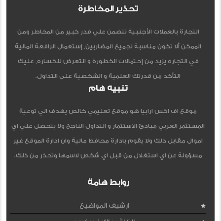
تحذير المخاطرة
التجارة بالعملات الأجنبية تتضمن علي قدر كبير من المخاطر ومن
الممكن ألا تكون مناسبة لجميع المضاربين, إستعمال الرافعة المالية
في التجاره يزيد من إحتمالات الخطورة و التعرض للخساره, عليك
التأكد من قدرتك العلمية و الشخصية على التداول.
تنبيه هام
موقع اف اكس ارابيا هو موقع تعليمي خالص يهدف الي توعية
المستثمر العربي مبادئ الاستثمار و التداول الناجح ولا يتحصل علي اي
اموال مقابل ذلك ولا يقوم بادارة محافظ مالية وان ادارة الموقع غير
مسؤولة عن اي استغلال من قبل اي شخص لاسمها وتحذر من ذلك.
روابط هامة
ارشيف المواضيع