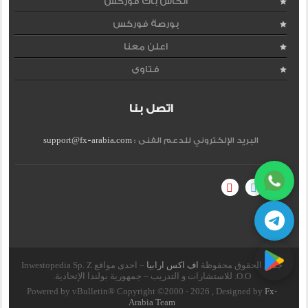
الكاش باك فوركس
بورصة فوركس
اعلن معنا
فتاوى
اتصل بنا
البريد الإلكتروني للدعم الفنى :
support@fx-arabia.com
جميع الحقوق محفوظة
اف اكس ارابيا
– احدى مواقع Inwestopedia Sp. Z
O.O. للاستشارات و التدريب – جمهورية بولندا الإتحادية.
Powered by vBulletin® Copyright ©2000 - 2026 , Designed by
Fx-
Arabia Team