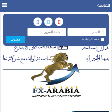
القائمة
حفظ البيانات؟