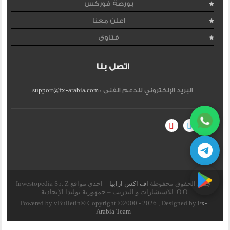
بورصة فوركس
اعلن معنا
فتاوى
اتصل بنا
البريد الإلكتروني للدعم الفنى :
support@fx-arabia.com
جميع الحقوق محفوظة
اف اكس ارابيا
– احدى مواقع Inwestopedia Sp. Z
O.O. للاستشارات و التدريب – جمهورية بولندا الإتحادية.
Powered by vBulletin® Copyright ©2000 - 2026 , Designed by
Fx-
Arabia Team