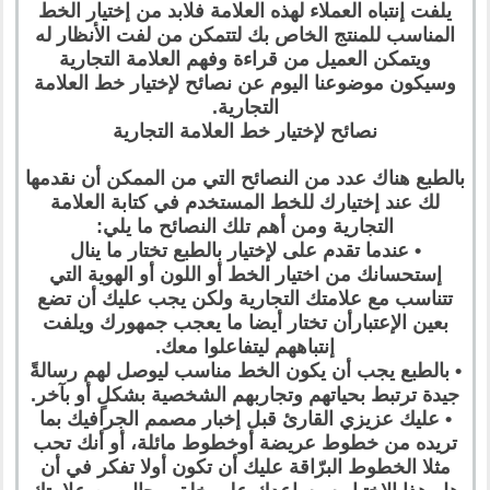
يلفت إنتباه العملاء لهذه العلامة فلابد من إختيار الخط
المناسب للمنتج الخاص بك لتتمكن من لفت الأنظار له
ويتمكن العميل من قراءة وفهم العلامة التجارية
وسيكون موضوعنا اليوم عن نصائح لإختيار خط العلامة
التجارية.
نصائح لإختيار خط العلامة التجارية
بالطبع هناك عدد من النصائح التي من الممكن أن نقدمها
لك عند إختيارك للخط المستخدم في كتابة العلامة
التجارية ومن أهم تلك النصائح ما يلي:
• عندما تقدم على لإختيار بالطبع تختار ما ينال
إستحسانك من اختيار الخط أو اللون أو الهوية التي
تتناسب مع علامتك التجارية ولكن يجب عليك أن تضع
بعين الإعتبارأن تختار أيضا ما يعجب جمهورك ويلفت
إنتباههم ليتفاعلوا معك.
• بالطبع يجب أن يكون الخط مناسب ليوصل لهم رسالةً
جيدة ترتبط بحياتهم وتجاربهم الشخصية بشكلٍ أو بآخر.
• عليك عزيزي القارئ قبل إخبار مصمم الجرافيك بما
تريده من خطوط عريضة أوخطوط مائلة، أو أنك تحب
مثلا الخطوط البرّاقة عليك أن تكون أولا تفكر في أن