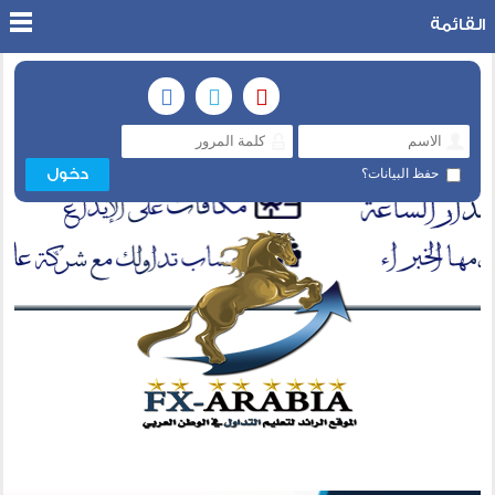
القائمة
حفظ البيانات؟