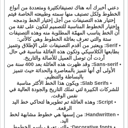
دعني أخبرك أنه هناك تصنيفاتكثيرة ومتعددة من أنواع
الخطوط ولكل تصنيف منها سمته وطبيعته الخاصة فيتم
إختيار هذه التصنيفات من أجل إختيار الخط ودمجه
وإختيار الخطوط المناسبة للتصميم لتكون على ثقة من
أن الخط يناسب المهمّة المطلوبة منه وهذه التصنيفات
ستة والتي تعرف بعائلة الخطوط وهي كالأتي:
• Serif: ويعتبر من أقدم التصنيفات على الإطلاق وتتميز
بطابعها الكلاسيكي وتكون هذه العائلة مناسبة في حال
أردت أن توصل العميل للأصالة والتاريخ.
• Sans-serif: وقد ظهرت هذه العائلة بعد 400 سنة من
الأولى أي أنها تتميز بالمعاصرة والحداثة حيث تتميز
بالبساطة والتنظيم.
• Slab Serifs: ويكون هذا الخط الأكثر مناسبة
للشركات الكبيرة لتي تملك التاريخ والجودة العالية في
نفس الوقت.
• Script: وهذه العائلة تم تطويرها لتحاكي خط اليد
الرقعة.
• Handwritten: من إسمها هي خطوط مشابهة لخط
اليد.
• Decorative fonts: والتي تعرف بإسم الخطوط