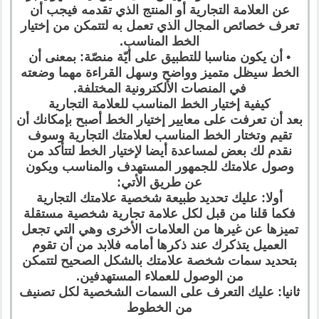
عن العلامة التجارية أو المنتج الذي تقدمه فيجب أن
تعرف خصائص المجال الذي تعمل به لتتمكن من إختيار
الخط المناسب.
• أن يكون مناسبا للتطبيق على أيّة منصّة: بمعنى أن
الخط سيظل متميز وواضح وسهل القراءة مهما وضعته
في المنصات الألكترونية المختلفة.
كيفية إختيار الخط المناسب للعلامة التجارية
بعد أن تعرفت على معايير إختيار الخط أصبح بإمكانك أن
تقيم وتختار الخط المناسب لعلامتك التجارية وسوف
نقدم لك بعض لمساعدة أيضا لإختيار الخط لتتأكد من
وصول علامتك للجمهور المستهدف والمناسب ويكون
عن طريق الأتي:
أولا: عليك تحديد طبيعة شخصية علامتك التجارية
فكما قلنا من قبل لكل علامة تجارية شخصية مستقلة
تميزها عن غيرها من العلامات الأخرى وهي التي تجعل
العميل يتذكرك عند ذكرها أمامه فلابد من أن تقوم
بتحديد سمات شخصة علامتك بالشكل الصحيح لتتمكن
من الوصول للعملاء المستهدفين.
ثانيا: عليك التعرف على السمات الشخصية لكل تصنيف
من الخطوط