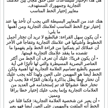
هل هذا الإختيار سيساعدك على خلق مجال بين علامتك
التجارية وجمهورك المستهدف.
معايير إختيار الخط المناسب
هنك عدد من المعايير البسيطة التي يجب أن تأخذ بها عند
إختيار نوع الخط المناسب لعلامتك التجارية ومن أهمها
ما يلي:
• أن يكون سهل القراءة: فبالطبع لا تريد أن تختار أجمل
الخطوط وأشيكها في علامتك التجارية وتتفاجأ في الأخر
أن عملائك لم يتمكنوا من قراءة الخط ولم يفهموا ما
تقصده ما يفقد علامتك التجارية قيمتها.
• أن يكون فريدًا: عليك أن تعرف أن الخط من أكثر
العناصر البصرية المسيطرة والتي لها تأثيرًا في أية
تصميم بالطبع تصاميم العلامة التجارية لها أهمية ولكن
الخط أيضا هو المهيمن على العين ولهذا كله يجب عليك
أن تختار خطًا يظل بذاكرة وأذهان القرّاء فلا يجب أن
تختار خطًّا عشوائيًا قد تم إستخدامه في العديد من
العلامات التجارية وإنما يجب عليك إختيار خطا براقا
ومميز.
• أن يعبر عن شخصية العلامة التجارية: فكما قلنا عن
الخط أنه الملفت والمهيمن على العين أيضا فهو يعبر