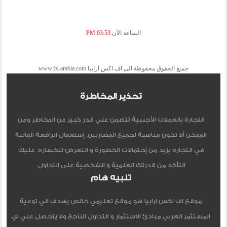
الساعة الآن
03:53 PM
جميع الحقوق محفوظة الى اف اكس ارابيا www.fx-arabia.com
تحذير المخاطرة
التجارة بالعملات الأجنبية تتضمن علي قدر كبير من المخاطر ومن
الممكن ألا تكون مناسبة لجميع المضاربين, إستعمال الرافعة المالية
في التجاره يزيد من إحتمالات الخطورة و التعرض للخساره, عليك
التأكد من قدرتك العلمية و الشخصية على التداول.
تنبيه هام
موقع اف اكس ارابيا هو موقع تعليمي خالص يهدف الي توعية
المستثمر العربي مبادئ الاستثمار و التداول الناجح ولا يتحصل علي اي