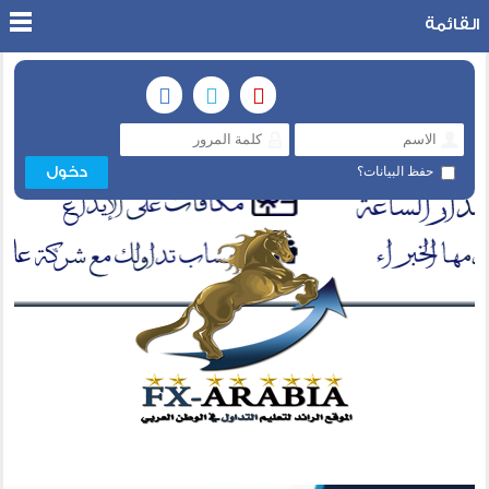
القائمة
حفظ البيانات؟