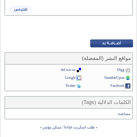
مواقع النشر (المفضلة)
del.icio.us
Digg
Google
StumbleUpon
Twitter
Facebook
الكلمات الدلالية (Tags)
مساعدة
«
طلب اسكربت Script
|
ممكن مؤشر
»