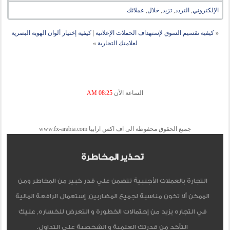
الإلكتروني
,
التردد
,
تزيد
,
خلال
,
عملائك
«
كيفية تقسيم السوق لإستهداف الحملات الإعلانية
|
كيفية إختيار ألوان الهوية البصرية
لعلامتك التجارية
»
الساعة الآن
08:25 AM
جميع الحقوق محفوظة الى اف اكس ارابيا www.fx-arabia.com
تحذير المخاطرة
التجارة بالعملات الأجنبية تتضمن علي قدر كبير من المخاطر ومن
الممكن ألا تكون مناسبة لجميع المضاربين, إستعمال الرافعة المالية
في التجاره يزيد من إحتمالات الخطورة و التعرض للخساره, عليك
التأكد من قدرتك العلمية و الشخصية على التداول.