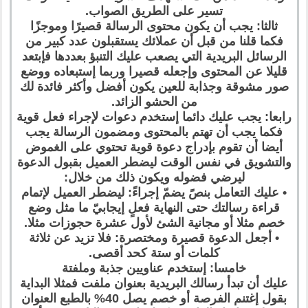
تسير على الطريق الصواب.
ثالثا: يجب أن يكون محتوى الرسالة قصيرًا وموجزًا
فكما قلنا من قبل أن عملائك يستقبلون عدد كبير من
الرسائل البريدية التي يصعب عليك التنبؤ بعددها فإبتعد
قليلا عن المحتوى وإجعله قصيرا وربما إستبعاده ووضع
صور مشوقة وجذابة للعين يكون أفضل وأكثر فائدة لك
من الحشو الزائد.
رابعا: يجب عليك دائما إستخدم دعوات لإجراء فعل قوية
فكما يجب أن تهتم بالمحتوى ومضمون الرسالة يجب
أيضا أن تقوم بإدراج دعوة قوية تحتوي على الغموض
والتشويق في نفس الوقت ليضطر العميل بقبول الدعوة
ليرضي فضوله ويكون ذلك من خلال:
• عليك التعامل بنصً يضمّ إجراءً: ليضطر العميل لإتمام
قراءة رسالتك حتى النهاية فعلٍ إيجابيّ ما مثل وضع
خصم مثلا أو مجانية الشئ لأول عشرة حجوزات مثلا.
• أجعل الدعوة قصيرة ومختصرة: فلا تزيد عن ثلاثة
كلمات أو ستة كحد أقصى.
خامسا: إستخدم عناويين جذبة وملفتة
عليك أن تبدأ رسالك البريدية بعنوان ملفت فمثلا البداية
بقول إغتنم الفرصة أو خصم يصل 40% بالطبع العنوان