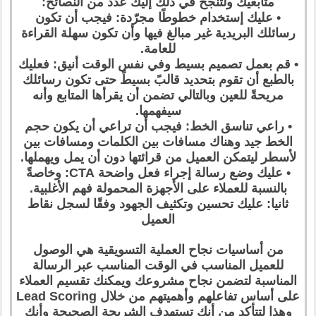
متابعيك ولتنجح في ذلك إليك عدد من النصائح:
• عليك إستخدام خطوطًا مجرّدة: فيجب أن تكون
رسائلك البريدية غير مبالغ فيها وأن تكون سهلة القراءة
للعامة.
• قم بعمل تصميم بسيط وفي نفس الوقت أنيق: فعليك
بالطبع أن تقوم بتحديد قالبً بسيطً حتى تكون رسائلك
مريحةً للعين وبالتالي تضمن أن يقرأها المتابع وأنه
سيفهمها.
• راعي تناسق الخط: فيجب أن تراعي أن يكون حجم
الخط جيد وهناك مسافات بين الكلمات ومسافات بين
لأسطر ليتمكن العميل من قرائتها دون أن يمل ويهملها.
• عليك وضع رسالة إجراء فعل واضحة CTA: وخاصةً
بالنسبة للعملاء على الأجهزة المحمولة فهم الأغلبية.
ثانيا: عليك تحسين وتكثيف الجهود وفقًا لسجل نقاط
العميل
من أساسيات نجاح العملية التسويقية هي الوصول
للعميل المناسب في الوقت المناسب عبر الرسالة
المناسبة لتضمن نجاح مشروعك ويمكنك تقسيم العملاء
على أساس تفاعلهم وأهميتهم من خلال Lead Scoring
وهذا لتتأكد من أنك تستهدف الشريحة الصحيحة وأنك