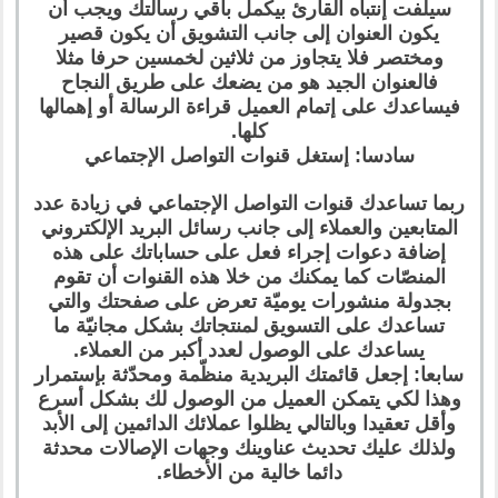
سيلفت إنتباه القارئ بيكمل باقي رسالتك ويجب أن
يكون العنوان إلى جانب التشويق أن يكون قصير
ومختصر فلا يتجاوز من ثلاثين لخمسين حرفا مثلا
فالعنوان الجيد هو من يضعك على طريق النجاح
فيساعدك على إتمام العميل قراءة الرسالة أو إهمالها
كلها.
سادسا: إستغل قنوات التواصل الإجتماعي
ربما تساعدك قنوات التواصل الإجتماعي في زيادة عدد
المتابعين والعملاء إلى جانب رسائل البريد الإلكتروني
إضافة دعوات إجراء فعل على حساباتك على هذه
المنصّات كما يمكنك من خلا هذه القنوات أن تقوم
بجدولة منشورات يوميّة تعرض على صفحتك والتي
تساعدك على التسويق لمنتجاتك بشكل مجانيّة ما
يساعدك على الوصول لعدد أكبر من العملاء.
سابعا: إجعل قائمتك البريدية منظّمة ومحدّثة بإستمرار
وهذا لكي يتمكن العميل من الوصول لك بشكل أسرع
وأقل تعقيدا وبالتالي يظلوا عملائك الدائمين إلى الأبد
ولذلك عليك تحديث عناوينك وجهات الإصالات محدثة
دائما خالية من الأخطاء.