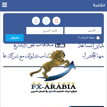
القائمة
حفظ البيانات؟