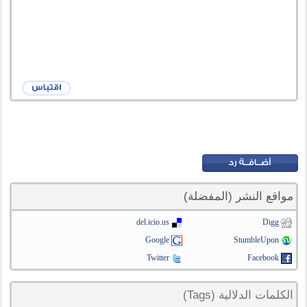
مواقع النشر (المفضلة)
del.icio.us
Digg
Google
StumbleUpon
Twitter
Facebook
الكلمات الدلالية (Tags)