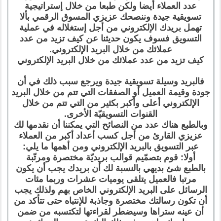
عدد العملاء أيضا ولكن طبعا من خلال إستراتيجية
تسويقية جيدة وننصحك عزيزي المسوق الرقمي بألا
تهمل بريدك الإلكتروني من أجل إستغلاله في عملية
التسويق فسوف يكون حديثنا عن كيف تزيد من عدد
عملائك من خلال البريد الإلكتروني.
كيف تزيد من عدد عملائك من خلال البريد الإلكتروني
فالبريد وسيلة تسويقية جيدة ويرجع سبب ذلك في أن
جودة وقيمة العميل أو الصفقات التي تتم من خلال البريد
الإلكتروني أعلى وأكبر بكثير من التي تتم من خلال
القنوات التسويقيّة الأخرى.
وبالطبع هناك عدد من النصائح التي يمكننا أن نقدمها لك
عزيزي القارئ من أجل كسب أعداد أكبر من العملاء
عبر التسويق بالبريد الإلكتروني ومن أهمها ما يلي:
أولا: قوم بتصمّيم قوالب بريديّة مختصرة ومرتّبة
بالطبع شئ بديهي بالنسبة لك أن بريدك يجب أن يكون
مرتبا فالعميل يتلقى يوميات عشرات وربما مئات
الرسائل على البريد الإلكتروني الخاص بهم ولذلك يجب
أن تكون رسالتك مختصرة وجاذبة للإنتباه حتى تتأكد من
أن عينه ستراها وسيضطر لقراءتها لتكتسبه من ضمن