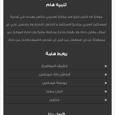
تنبيه هام
موقع اف اكس ارابيا هو موقع تعليمي خالص يهدف الي توعية
المستثمر العربي مبادئ الاستثمار و التداول الناجح ولا يتحصل علي اي
اموال مقابل ذلك ولا يقوم بادارة محافظ مالية وان ادارة الموقع غير
مسؤولة عن اي استغلال من قبل اي شخص لاسمها وتحذر من ذلك.
روابط هامة
ارشيف المواضيع
الكاش باك فوركس
بورصة فوركس
اعلن معنا
فتاوى
اتصل بنا