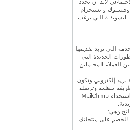
اجتماعي لابد أن تحدد
 وفيسبوك وانستجرام
 التسويقية التي ترغب
دمة التي تريد تقديمها
طورات الجديدة التي
ن العملاء المحتملين
بريد إلكتروني وتكون
طريقة منظمة وترسله
لكل الموجودين عندك في تلك القائمة مستخدما بعض أدوات البرمجيات مثل استخدام MailChimp
ائح وهي:
ت للخصم على منتجاتك