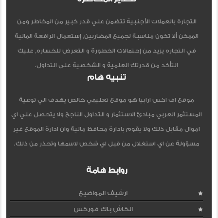
التجارة بالعملات الأجنبية تتضمن علي قدر كبير من المخاطر ومن
الممكن ألا تكون مناسبة لجميع المضاربين, إستعمال الرافعة المالية
في التجاره يزيد من إحتمالات الخطورة و التعرض للخساره, عليك
التأكد من قدرتك العلمية و الشخصية على التداول.
تنبيه هام
موقع اف اكس ارابيا هو موقع تعليمي خالص يهدف الي توعية
المستثمر العربي مبادئ الاستثمار و التداول الناجح ولا يتحصل علي اي
اموال مقابل ذلك ولا يقوم بادارة محافظ مالية وان ادارة الموقع غير
مسؤولة عن اي استغلال من قبل اي شخص لاسمها وتحذر من ذلك.
روابط هامة
ارشيف المواضيع
الكاش باك فوركس