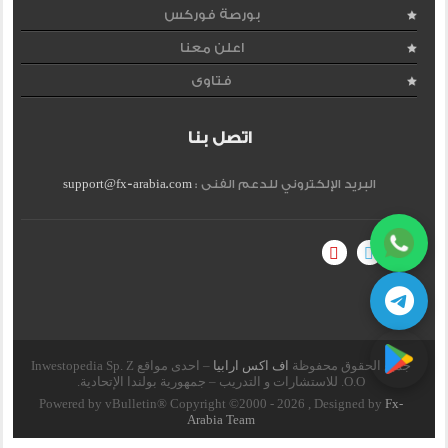
بورصة فوركس
اعلن معنا
فتاوى
اتصل بنا
البريد الإلكتروني للدعم الفنى :
support@fx-arabia.com
جميع الحقوق محفوظة
اف اكس ارابيا
– احدى مواقع Inwestopedia Sp. Z
O.O. للاستشارات و التدريب – جمهورية بولندا الإتحادية.
Powered by vBulletin® Copyright ©2000 - 2026 , Designed by
Fx-
Arabia Team