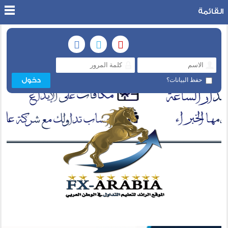
القائمة
حفظ البيانات؟