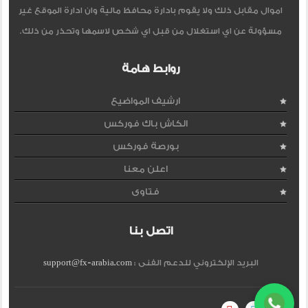
اموال مقابل ذلك ولا يقوم بادارة محافظ مالية وان ادارة الموقع غير
مسؤولة عن اي استغلال من قبل اي شخص لاسمها وتحذر من ذلك.
روابط هامة
ارشيف المواضيع
الكاش باك فوركس
بورصة فوركس
اعلن معنا
فتاوى
اتصل بنا
البريد الإلكتروني للدعم الفنى :
support@fx-arabia.com