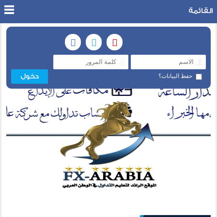
القائمة
حفظ البيانات؟