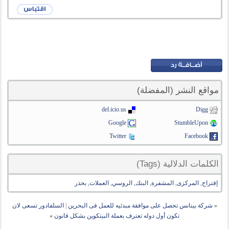
مواقع النشر (المفضلة)
del.icio.us
Digg
Google
StumbleUpon
Twitter
Facebook
الكلمات الدلالية (Tags)
إقتراح
,
المركزى
,
المشفرة
,
البنك
,
الروسي
,
العملات
,
بحذر
«
شركة بينانس تحصل على موافقة مبدئيه للعمل فى البحرين
|
السلفادور تسعى لان
تكون أول دوله تعترف بعملة البيتكوين بشكل قانون
»