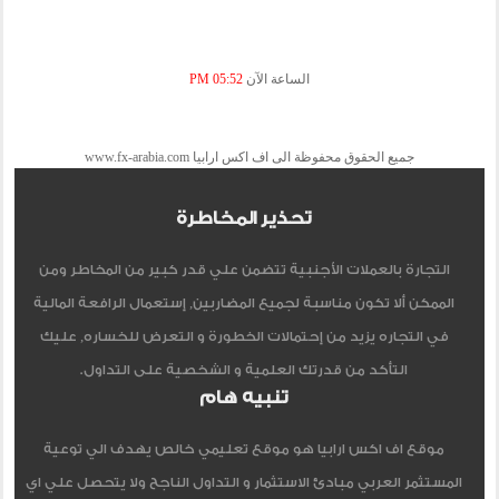
الساعة الآن
05:52 PM
جميع الحقوق محفوظة الى اف اكس ارابيا www.fx-arabia.com
تحذير المخاطرة
التجارة بالعملات الأجنبية تتضمن علي قدر كبير من المخاطر ومن
الممكن ألا تكون مناسبة لجميع المضاربين, إستعمال الرافعة المالية
في التجاره يزيد من إحتمالات الخطورة و التعرض للخساره, عليك
التأكد من قدرتك العلمية و الشخصية على التداول.
تنبيه هام
موقع اف اكس ارابيا هو موقع تعليمي خالص يهدف الي توعية
المستثمر العربي مبادئ الاستثمار و التداول الناجح ولا يتحصل علي اي