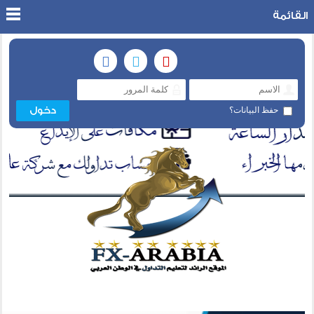
القائمة
حفظ البيانات؟