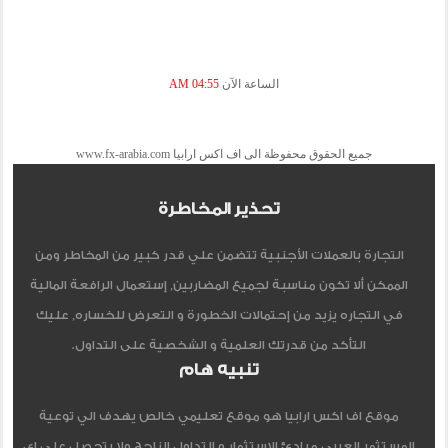
الساعة الآن
04:55 AM
جميع الحقوق محفوظة الى اف اكس ارابيا www.fx-arabia.com
تحذير المخاطرة
التجارة بالعملات الأجنبية تتضمن علي قدر كبير من المخاطر ومن
الممكن ألا تكون مناسبة لجميع المضاربين, إستعمال الرافعة المالية
في التجاره يزيد من إحتمالات الخطورة و التعرض للخساره, عليك
التأكد من قدرتك العلمية و الشخصية على التداول.
تنبيه هام
موقع اف اكس ارابيا هو موقع تعليمي خالص يهدف الي توعية
المستثمر العربي مبادئ الاستثمار و التداول الناجح ولا يتحصل علي اي