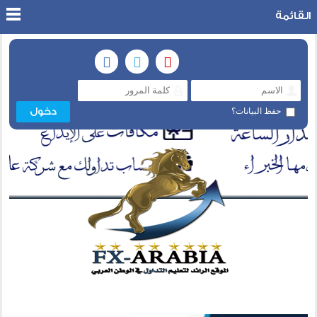
القائمة
حفظ البيانات؟