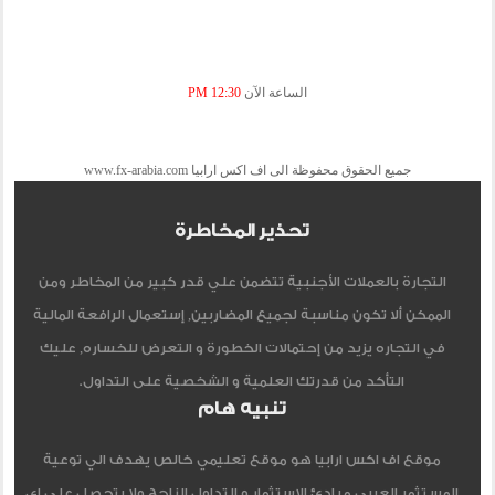
الساعة الآن
12:30 PM
جميع الحقوق محفوظة الى اف اكس ارابيا www.fx-arabia.com
تحذير المخاطرة
التجارة بالعملات الأجنبية تتضمن علي قدر كبير من المخاطر ومن
الممكن ألا تكون مناسبة لجميع المضاربين, إستعمال الرافعة المالية
في التجاره يزيد من إحتمالات الخطورة و التعرض للخساره, عليك
التأكد من قدرتك العلمية و الشخصية على التداول.
تنبيه هام
موقع اف اكس ارابيا هو موقع تعليمي خالص يهدف الي توعية
المستثمر العربي مبادئ الاستثمار و التداول الناجح ولا يتحصل علي اي