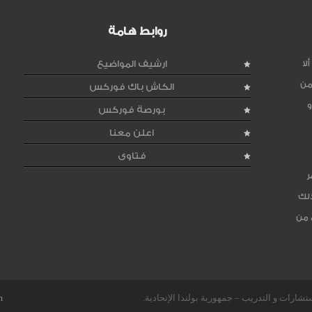
روابط هامة
لا
ارشيف المواضيع
من
الكاش باك فوركس
و
بورصة فوركس
اعلن معنا
فتاوى
ر
ذلك
 من
m