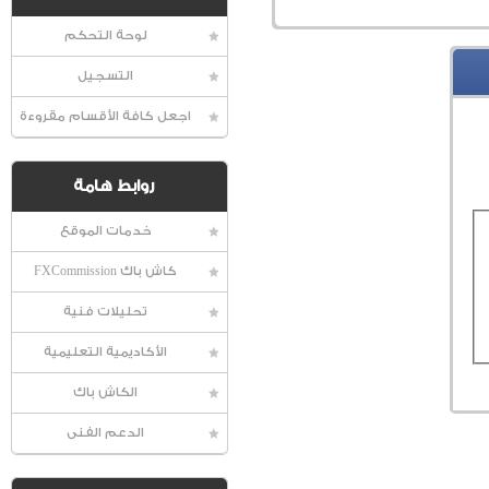
لوحة التحكم
التسجيل
اجعل كافة الأقسام مقروءة
روابط هامة
خدمات الموقع
كاش باك FXCommission
تحليلات فنية
الأكاديمية التعليمية
الكاش باك
الدعم الفنى