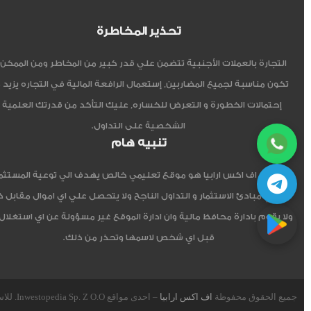
تحذير المخاطرة
التجارة بالعملات الأجنبية تتضمن علي قدر كبير من المخاطر ومن الممكن أ
تكون مناسبة لجميع المضاربين, إستعمال الرافعة المالية في التجاره يزيد 
إحتمالات الخطورة و التعرض للخساره, عليك التأكد من قدرتك العلمية 
الشخصية على التداول.
تنبيه هام
موقع اف اكس ارابيا هو موقع تعليمي خالص يهدف الي توعية المستثم
العربي مبادئ الاستثمار و التداول الناجح ولا يتحصل علي اي اموال مقابل 
ولا يقوم بادارة محافظ مالية وان ادارة الموقع غير مسؤولة عن اي استغلال
قبل اي شخص لاسمها وتحذر من ذلك.
جميع الحقوق محفوظة
اف اكس ارابيا
– احدى مواقع Inwestopedia Sp. Z O.O. للاستشارات و التدريب – جمهورية بولندا الإتحادية.