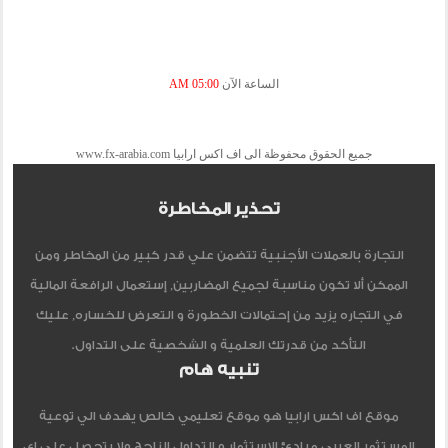
الساعة الآن
05:00 AM
جميع الحقوق محفوظة الى اف اكس ارابيا www.fx-arabia.com
تحذير المخاطرة
التجارة بالعملات الأجنبية تتضمن علي قدر كبير من المخاطر ومن
الممكن ألا تكون مناسبة لجميع المضاربين, إستعمال الرافعة المالية
في التجاره يزيد من إحتمالات الخطورة و التعرض للخساره, عليك
التأكد من قدرتك العلمية و الشخصية على التداول.
تنبيه هام
موقع اف اكس ارابيا هو موقع تعليمي خالص يهدف الي توعية
المستثمر العربي مبادئ الاستثمار و التداول الناجح ولا يتحصل علي اي