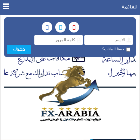
القائمة
حفظ البيانات؟