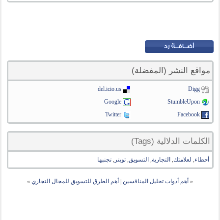
مواقع النشر (المفضلة)
del.icio.us
Digg
Google
StumbleUpon
Twitter
Facebook
الكلمات الدلالية (Tags)
أخطاء
,
لعلامتك
,
التجارية
,
التسويق
,
تويتر
,
تجنبها
«
أهم أدوات تحليل المنافسين
|
أهم الطرق للتسويق للمجال التجاري
»