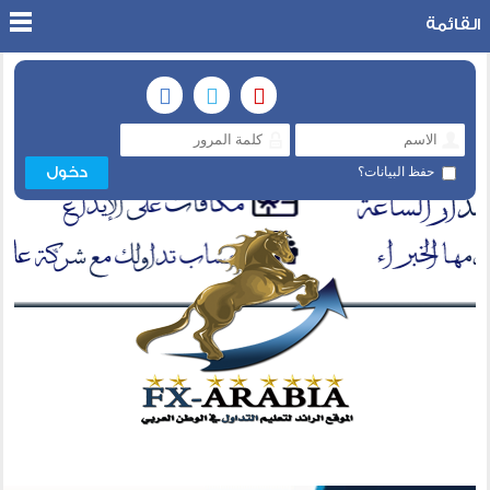
القائمة
حفظ البيانات؟