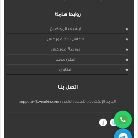
روابط هامة
ارشيف المواضيع
الكاش باك فوركس
بورصة فوركس
اعلن معنا
فتاوى
اتصل بنا
البريد الإلكتروني للدعم الفنى :
support@fx-arabia.com