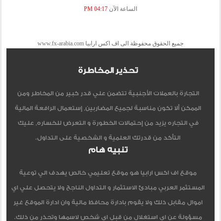
الساعة الآن
04:17 PM
جميع الحقوق محفوظة الى اف اكس ارابيا www.fx-arabia.com
تحذير المخاطرة
التجارة بالعملات الأجنبية تتضمن علي قدر كبير من المخاطر ومن
الممكن ألا تكون مناسبة لجميع المضاربين, إستعمال الرافعة المالية
في التجاره يزيد من إحتمالات الخطورة و التعرض للخساره, عليك
التأكد من قدرتك العلمية و الشخصية على التداول.
تنبيه هام
موقع اف اكس ارابيا هو موقع تعليمي خالص يهدف الي توعية
المستثمر العربي مبادئ الاستثمار و التداول الناجح ولا يتحصل علي اي
اموال مقابل ذلك ولا يقوم بادارة محافظ مالية وان ادارة الموقع غير
مسؤولة عن اي استغلال من قبل اي شخص لاسمها وتحذر من ذلك.