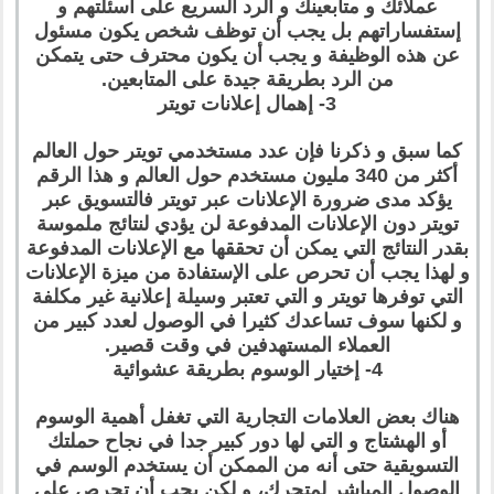
عملائك و متابعينك و الرد السريع على أسئلتهم و
إستفساراتهم بل يجب أن توظف شخص يكون مسئول
عن هذه الوظيفة و يجب أن يكون محترف حتى يتمكن
من الرد بطريقة جيدة على المتابعين.
3- إهمال إعلانات تويتر
كما سبق و ذكرنا فإن عدد مستخدمي تويتر حول العالم
أكثر من 340 مليون مستخدم حول العالم و هذا الرقم
يؤكد مدى ضرورة الإعلانات عبر تويتر فالتسويق عبر
تويتر دون الإعلانات المدفوعة لن يؤدي لنتائج ملموسة
بقدر النتائج التي يمكن أن تحققها مع الإعلانات المدفوعة
و لهذا يجب أن تحرص على الإستفادة من ميزة الإعلانات
التي توفرها تويتر و التي تعتبر وسيلة إعلانية غير مكلفة
و لكنها سوف تساعدك كثيرا في الوصول لعدد كبير من
العملاء المستهدفين في وقت قصير.
4- إختيار الوسوم بطريقة عشوائية
هناك بعض العلامات التجارية التي تغفل أهمية الوسوم
أو الهشتاج و التي لها دور كبير جدا في نجاح حملتك
التسويقية حتى أنه من الممكن أن يستخدم الوسم في
الوصول المباشر لمتجرك، و لكن يجب أن تحرص على