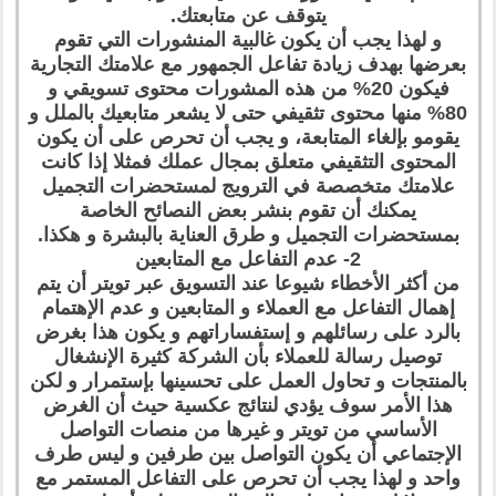
يتوقف عن متابعتك.
و لهذا يجب أن يكون غالبية المنشورات التي تقوم
بعرضها بهدف زيادة تفاعل الجمهور مع علامتك التجارية
فيكون 20% من هذه المشورات محتوى تسويقي و
80% منها محتوى تثقيفي حتى لا يشعر متابعيك بالملل و
يقومو بإلغاء المتابعة، و يجب أن تحرص على أن يكون
المحتوى التثقيفي متعلق بمجال عملك فمثلا إذا كانت
علامتك متخصصة في الترويج لمستحضرات التجميل
يمكنك أن تقوم بنشر بعض النصائح الخاصة
بمستحضرات التجميل و طرق العناية بالبشرة و هكذا.
2- عدم التفاعل مع المتابعين
من أكثر الأخطاء شيوعا عند التسويق عبر تويتر أن يتم
إهمال التفاعل مع العملاء و المتابعين و عدم الإهتمام
بالرد على رسائلهم و إستفساراتهم و يكون هذا بغرض
توصيل رسالة للعملاء بأن الشركة كثيرة الإنشغال
بالمنتجات و تحاول العمل على تحسينها بإستمرار و لكن
هذا الأمر سوف يؤدي لنتائج عكسية حيث أن الغرض
الأساسي من تويتر و غيرها من منصات التواصل
الإجتماعي أن يكون التواصل بين طرفين و ليس طرف
واحد و لهذا يجب أن تحرص على التفاعل المستمر مع