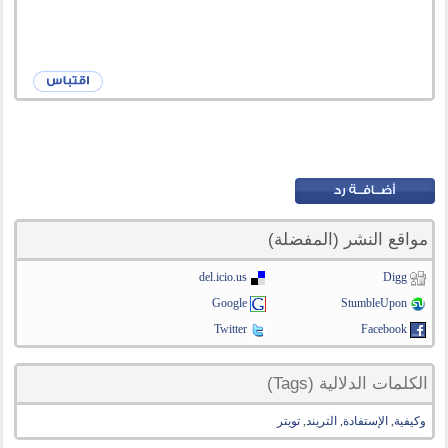
مواقع النشر (المفضلة)
del.icio.us
Digg
Google
StumbleUpon
Twitter
Facebook
الكلمات الدلالية (Tags)
وكيفية
,
الإستفادة
,
التريند
,
تويتر