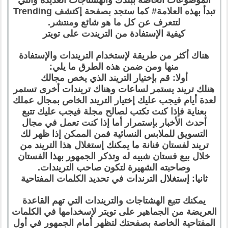
تبدأ بهذه العلامة# كما ستجد بصفحة إكتشف Trending
لتتعرف عن كل ما هو شائع ومنتشر.
كيفية الإستفادة من التريندت على تويتر
هناك أكثر من طريقة لإستخدام التريندات والإستفادة
منها ومن ضمن هذه الطرق ما يلي:
أولا: قم بإختيار التريند الذي يخص مجالك
هنلك تريند يستمر لساعات وهناك تريندات أخرى تستمر
لعدة أيام فيجب عليك إختيار التريند الخاص بمجال عملك
بعناية فإذا كنت تكتب لصالح مجلة فيجب عليك تتبع
أحدث الأخبار بإستمرار أما إذا كنت تعمل في مجال
التسويق للملابس النسائية فمن الممكن إذا ظهر لك
تريند لفستان فنانة ما يمكنك إستغلال هذا التريند من
خلال بيع فستان شبيه له وتذكر الجمهور بهذا الفستان
وصاحبته الشهيرة لتكون صاحب التريندات.
ثانيا: إستغلال الترندات في تحديد الكلمات المفتاحية
يمكنك تتبع الهشتاجات والتريندات التي تهم القاعدة
العريضة من الجماهير على تويتر لإسخدامها في الكلمات
المفتاحية الخاصة بصفحتك لتظهر أمام الجمهور في أول