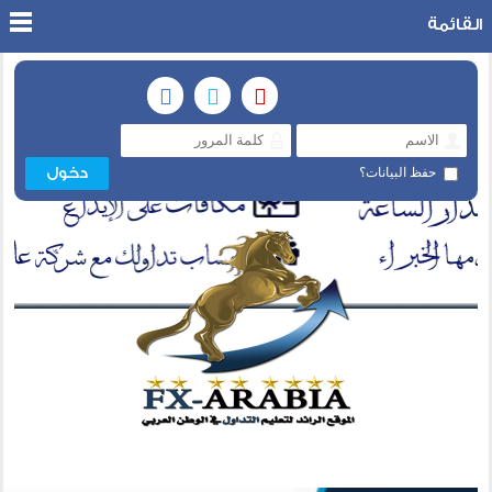
القائمة
حفظ البيانات؟