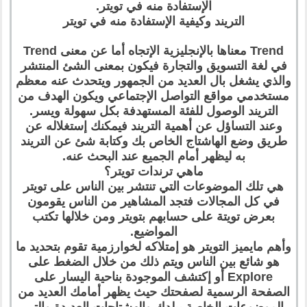
الإستفادة منه في تويتر.
التريند وكيفية الإستفادة منه في تويتر
Trend معناها بالإنجليزية الإتجاه أما عن معنى Trend
في لغة التسويق والتجارة فيكون بمعنى الشئ المنتشر
والذي يشغل بال العديد من الجمهور ويتحدث عنه معظم
مستخدمي مواقع التواصل الإجتماعي ويكون الهدف من
التريند الوصول للفئة المستهدفة بكل سهولة ويسر.
وعند التساؤل عن أهمية التريند فيمكنك إستغلاله عن
طريق وضع الهاشتاج الخاص بك وكتابة شئ عن التريند
به ليظهر أمام الجميع عند البحث عنه.
ماهي ترندات تويتر؟
هي تلك الموضوعات التي تنتشر بين الناس على تويتر
في كل المجالات فتجد المشاهير من الناس يقومون
بعرض تويتة على حسابهم بتويتر ومن خلالها تكتب
المواضيع.
وأهم مايميز التويتر هو إمتلاكه لخوارزمية تقوم بتحديد ما
هو شائع بين الناس ويتم ذلك من خلال الضغط على
Explore أو إكتشف الموجودة بناحية اليسار على
الصفحة الرسمية لصفحتك حيث يظهر أمامك العديد من
الموضوعات الخاصة ببلدك والهشتاجات العديدة والتي