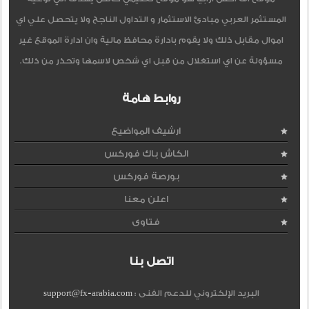
المستثمر العربي مبادئ الاستثمار و التداول الناجح ولا يتحصل علي اي
اموال مقابل ذلك ولا يقوم بادارة محافظ مالية وان ادارة الموقع غير
مسؤولة عن اي استغلال من قبل اي شخص لاسمها وتحذر من ذلك.
روابط هامة
ارشيف المواضيع
الكاش باك فوركس
بورصة فوركس
اعلن معنا
فتاوى
اتصل بنا
البريد الإلكتروني للدعم الفنى :
support@fx-arabia.com