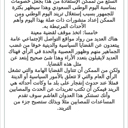
السلع من لممكن الإستفادة من هذا بجعل خصومات
بمناسبة اليوم الوطنى السعودي وهذا سيظهر بكثرة
للجمهور بسبب إستغلال تريند اليوم الوطني ومن
الممكن إعداد منشورات ذات صلة بهذا اليوم وأهم
الأحداث المرتبطة به.
خامسا: اتخذ موقف لقضية معينة
هناك العديد من رواد مواقع التواصل الإجتماعي عامة
يبتعدون عن القضايا السياسية والدينية خوفا من غضب
الجماهير منهم وظهور العصبية والحدة في الرأي فهناك
العديد لايقبلون بتعدد الأراء وهذا شئ صحيح إبتعد عن
مثل هذه القضايا.
ولكن من الممكن أن تتناول القضايا الهامة والتي تشغل
الرأي العام والتي لا تتعلق بالأمور السياسية أو الدينة
فمثلا عند حدوث إنفجار على بلد ما وكانت أحداثه هي
الريند فيمكن أن تكتب تغريدات عن الحدث والمصابين
وأنك تستنكر هذا العدوان الغاشم سوف تقدم
المساعدات للمصابين مثلا وبذلك ستصبح جزء من
التريند.