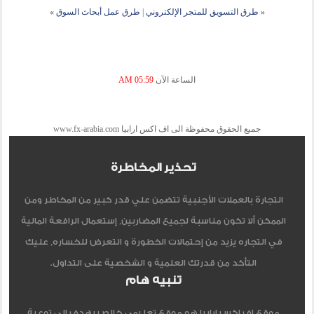
«
طرق التسويق للمتجر الإلكتروني
|
طرق عمل أبحاث السوق
»
الساعة الآن
05:59 AM
جميع الحقوق محفوظة الى اف اكس ارابيا www.fx-arabia.com
تحذير المخاطرة
التجارة بالعملات الأجنبية تتضمن علي قدر كبير من المخاطر ومن
الممكن ألا تكون مناسبة لجميع المضاربين, إستعمال الرافعة المالية
في التجاره يزيد من إحتمالات الخطورة و التعرض للخساره, عليك
التأكد من قدرتك العلمية و الشخصية على التداول.
تنبيه هام
موقع اف اكس ارابيا هو موقع تعليمي خالص يهدف الي توعية