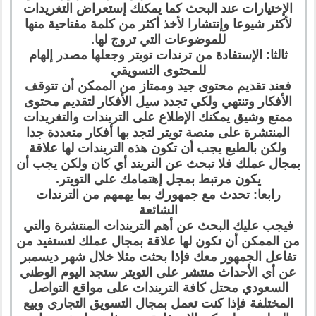
الإختيارات عند البحث كما يمكنك إستعراض التغريدات
لأكثر شيوعا وإنتشارا لأخذ أكثر من كلمة مفتاحية منها
للموضوعات التي تروج لها.
ثالثا: الإستفادة من ترندات تويتر وجعلها مصدر إلهام
للمحتوى التسويقي
فعند تقديم محتوى جيد وممتاز من الممكن أن تتوقف
الأفكار وتنتهي ولكي تجدد سيل الأفكار لتقديم محتوى
ممتع وشيق يمكنك الإطلاع على التريندات والتغريدات
المنتشرة على منصة تويتر لتجد بها أفكار متعددة جدا
ولكن بالطبع يجب أن تكون هذه التريندات لها علاقة
بمجال عملك فلا تبحث عن التريند أي كان ولكن يجب أن
يكون مرتبط بمجل إهتمامك على التويتر.
رابعا: تحدث مع جمهورك بما يهمهم من الترندات
الشائعة
فيجب عليك البحث عن أهم التريندات المنتشرة والتي
من الممكن أن تكون لها علاقة بمجال عملك لتستفيد من
تفاعل الجمهور معك فإذا بحثت مثلا خلال شهر ديسمبر
عن أي الأحداث منتشر على التويتر ستجد اليوم الوطني
السعودي محتل كافة التريندات على مواقع التواصل
المختلفة فإذا كنت تعمل بمجال التسويق التجاري وبيع