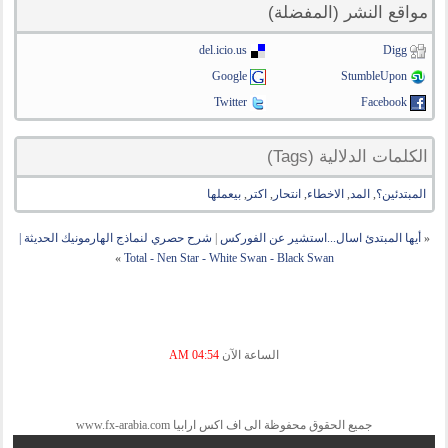
مواقع النشر (المفضلة)
del.icio.us
Digg
Google
StumbleUpon
Twitter
Facebook
الكلمات الدلالية (Tags)
المبتدئين؟
,
المد
,
الاخطاء
,
انتحار
,
اكتر
,
بيعملها
«
أيها المبتدئ اسال...استشير عن الفوركس
|
شرح حصري لنماذج الهارمونيك الحديثة |
»
Total - Nen Star - White Swan - Black Swan
الساعة الآن
04:54 AM
جميع الحقوق محفوظة الى اف اكس ارابيا www.fx-arabia.com