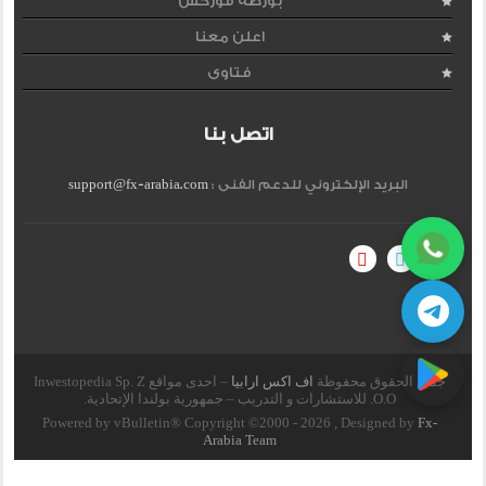
بورصة فوركس
اعلن معنا
فتاوى
اتصل بنا
البريد الإلكتروني للدعم الفنى :
support@fx-arabia.com
جميع الحقوق محفوظة
اف اكس ارابيا
– احدى مواقع Inwestopedia Sp. Z
O.O. للاستشارات و التدريب – جمهورية بولندا الإتحادية.
Powered by vBulletin® Copyright ©2000 - 2026 , Designed by
Fx-
Arabia Team