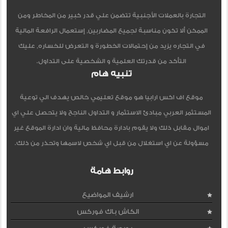
التجارة بالعملات الأجنبية تتضمن علي قدر كبير من المخاطر ومن
الممكن ألا تكون مناسبة لجميع المضاربين, إستعمال الرافعة المالية
في التجاره يزيد من إحتمالات الخطورة و التعرض للخساره, عليك
التأكد من قدرتك العلمية و الشخصية على التداول.
تنبيه هام
موقع اف اكس ارابيا هو موقع تعليمي خالص يهدف الي توعية
المستثمر العربي مبادئ الاستثمار و التداول الناجح ولا يتحصل علي اي
اموال مقابل ذلك ولا يقوم بادارة محافظ مالية وان ادارة الموقع غير
مسؤولة عن اي استغلال من قبل اي شخص لاسمها وتحذر من ذلك.
روابط هامة
ارشيف المواضيع
الكاش باك فوركس