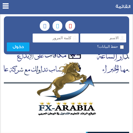
القائمة
حفظ البيانات؟