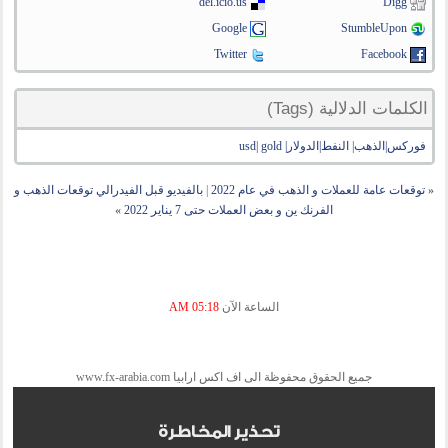
del.icio.us
Digg
Google
StumbleUpon
Twitter
Facebook
الكلمات الدلالية (Tags)
فوركس|الذهب| النفط|الدولار| usd| gold
«
توقعات عامة للعملات و الذهب في عام 2022
|
بالفيديو قبل الفيدرالي توقعات الذهب و
الفرنك ين و بعض العملات حتى 7 يناير 2022
»
الساعة الآن
05:18 AM
جميع الحقوق محفوظة الى اف اكس ارابيا www.fx-arabia.com
تحذير المخاطرة