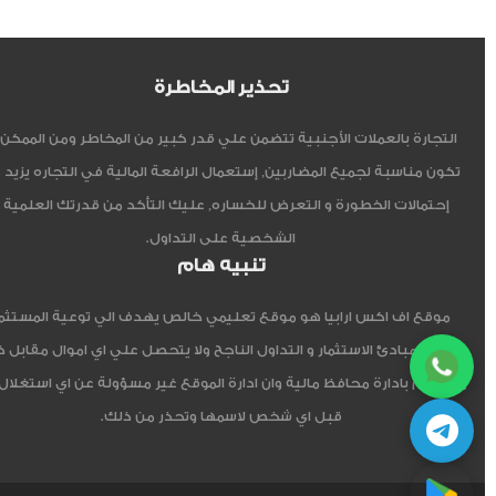
تحذير المخاطرة
التجارة بالعملات الأجنبية تتضمن علي قدر كبير من المخاطر ومن الممكن أ
تكون مناسبة لجميع المضاربين, إستعمال الرافعة المالية في التجاره يزيد 
إحتمالات الخطورة و التعرض للخساره, عليك التأكد من قدرتك العلمية 
الشخصية على التداول.
تنبيه هام
موقع اف اكس ارابيا هو موقع تعليمي خالص يهدف الي توعية المستثم
العربي مبادئ الاستثمار و التداول الناجح ولا يتحصل علي اي اموال مقابل 
ولا يقوم بادارة محافظ مالية وان ادارة الموقع غير مسؤولة عن اي استغلال
قبل اي شخص لاسمها وتحذر من ذلك.