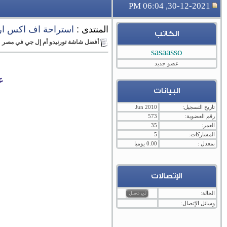
30-12-2021, 06:04 PM
المنتدى :
استراحة اف اكس ارا
الكاتب
أفضل شاشة تورنيدو أم إل جي في مصر
sasaasso
عضو جديد
ع
البيانات
تاريخ التسجيل:
Jun 2010
رقم العضوية:
573
العمر:
35
المشاركات:
5
بمعدل :
0.00 يوميا
الإتصالات
الحالة:
وسائل الإتصال: