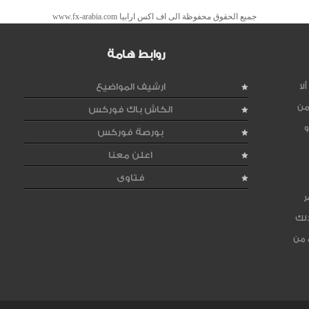
جميع الحقوق محفوظة الى اف اكس ارابيا www.fx-arabia.com
روابط هامة
لا
ارشيف المواضيع
من
الكاش باك فوركس
و
بورصة فوركس
اعلن معنا
فتاوى
ر
ذلك
 من