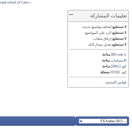
ional school of Cairo
«
تعليمات المشاركة
لا تستطيع
إضافة مواضيع جديدة
لا تستطيع
الرد على المواضيع
لا تستطيع
إرفاق ملفات
لا تستطيع
تعديل مشاركاتك
is
BB code
متاحة
الابتسامات
متاحة
كود [IMG]
متاحة
كود HTML
معطلة
قوانين المنتدى