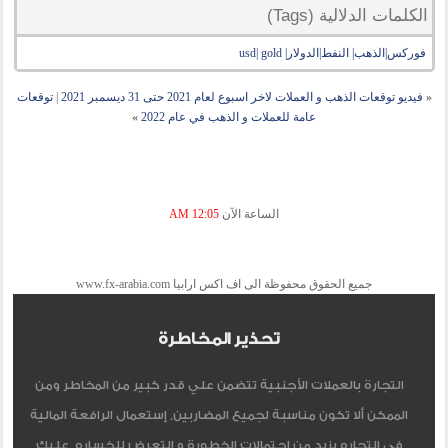
الكلمات الدلالية (Tags)
فوركس|الذهب| النفط|الدولار| usd| gold
«
فيديو توقعات الذهب و العملات لاخر اسبوع لعام 2021 حتى 31 ديسمبر 2021
|
توقعات
عامة للعملات و الذهب في عام 2022
»
الساعة الآن
12:05 AM
جميع الحقوق محفوظة الى اف اكس ارابيا www.fx-arabia.com
تحذير المخاطرة
التجارة بالعملات الأجنبية تتضمن علي قدر كبير من المخاطر ومن
الممكن ألا تكون مناسبة لجميع المضاربين, إستعمال الرافعة المالية
في التجاره يزيد من إحتمالات الخطورة و التعرض للخساره, عليك