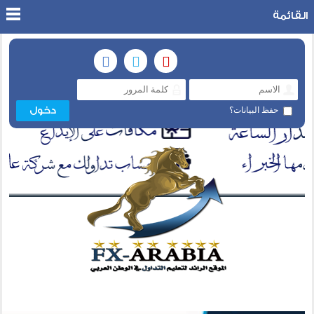
القائمة
حفظ البيانات؟