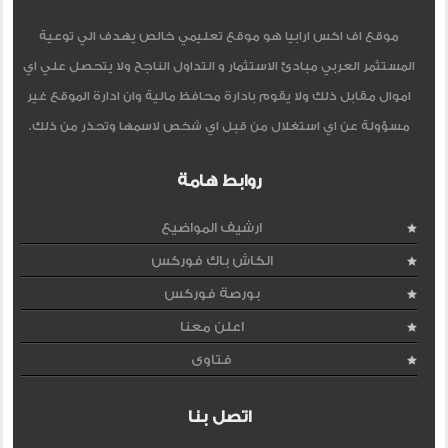
موقع اف اكس ارابيا هو موقع تعليمي خالص يهدف الي توعية
المستثمر العربي مبادئ الاستثمار و التداول الناجح ولا يتحصل علي اي
اموال مقابل ذلك ولا يقوم بادارة محافظ مالية وان ادارة الموقع غير
مسؤولة عن اي استغلال من قبل اي شخص لاسمها وتحذر من ذلك.
روابط هامة
ارشيف المواضيع
الكاش باك فوركس
بورصة فوركس
اعلن معنا
فتاوى
اتصل بنا