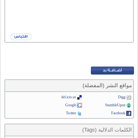
مواقع النشر (المفضلة)
del.icio.us
Digg
Google
StumbleUpon
Twitter
Facebook
الكلمات الدلالية (Tags)