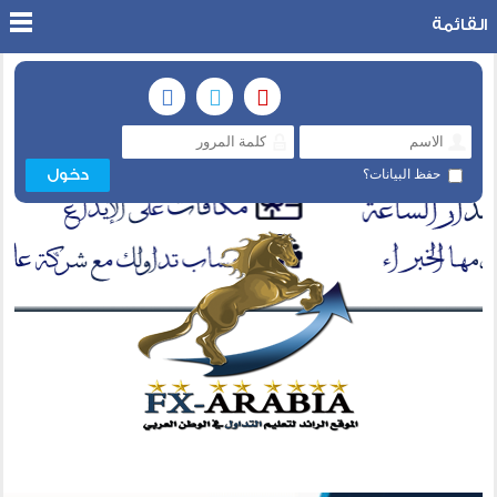
القائمة
حفظ البيانات؟