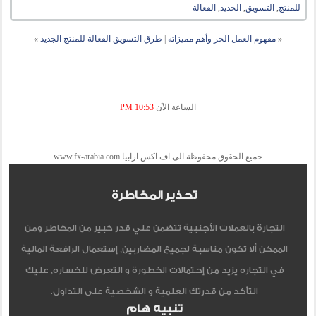
للمنتج
,
التسويق
,
الجديد
,
الفعالة
«
مفهوم العمل الحر وأهم مميزاته
|
طرق التسويق الفعالة للمنتج الجديد
»
الساعة الآن
10:53 PM
جميع الحقوق محفوظة الى اف اكس ارابيا www.fx-arabia.com
تحذير المخاطرة
التجارة بالعملات الأجنبية تتضمن علي قدر كبير من المخاطر ومن
الممكن ألا تكون مناسبة لجميع المضاربين, إستعمال الرافعة المالية
في التجاره يزيد من إحتمالات الخطورة و التعرض للخساره, عليك
التأكد من قدرتك العلمية و الشخصية على التداول.
تنبيه هام